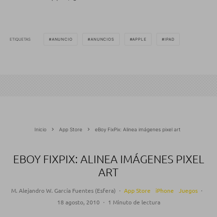
ETIQUETAS
ANUNCIO
ANUNCIOS
APPLE
IPAD
Inicio
App Store
eBoy FixPix: Alinea imágenes pixel art
EBOY FIXPIX: ALINEA IMÁGENES PIXEL
ART
M. Alejandro W. García Fuentes (Esfera)
·
App Store
iPhone
Juegos
·
18 agosto, 2010
·
1 Minuto de lectura