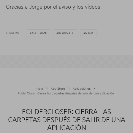
Gracias a Jorge por el aviso y los vídeos.
ETIQUETAS
EMULADOR
IMAME4ALL
MAME
Inicio
App Store
Aplicaciones
FolderCloser: Cierra las carpetas después de salir de una aplicación
FOLDERCLOSER: CIERRA LAS
CARPETAS DESPUÉS DE SALIR DE UNA
APLICACIÓN