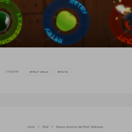
ETIQUETAS
FRUIT NINJA
FRUTA
Inicio
iPad
Nuevo anuncio del iPad: Delicious