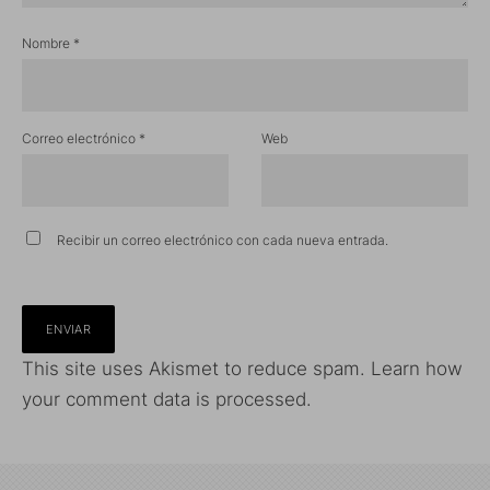
Nombre
*
Correo electrónico
*
Web
Recibir un correo electrónico con cada nueva entrada.
This site uses Akismet to reduce spam.
Learn how
your comment data is processed.