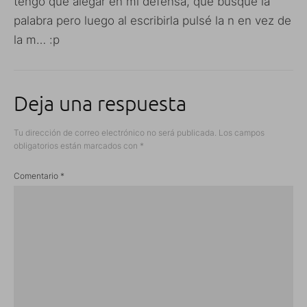
tengo que alegar en mi defensa, que busqué la
palabra pero luego al escribirla pulsé la n en vez de
la m… :p
Deja una respuesta
Tu dirección de correo electrónico no será publicada.
Los campos
obligatorios están marcados con
*
Comentario
*