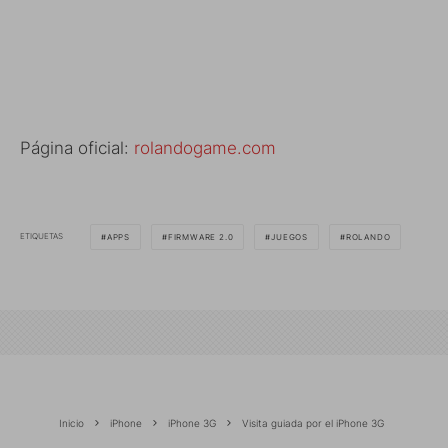
Página oficial:
rolandogame.com
ETIQUETAS
APPS
FIRMWARE 2.0
JUEGOS
ROLANDO
Inicio
iPhone
iPhone 3G
Visita guiada por el iPhone 3G