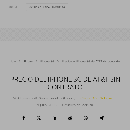
ETIQUETAS
VISITA GUIADA IPHONE 3G
Inicio
iPhone
iPhone 3G
Precio del iPhone 3G de AT&T sin contrato
PRECIO DEL IPHONE 3G DE AT&T SIN
CONTRATO
M. Alejandro W. García Fuentes (Esfera)
·
iPhone 3G
Noticias
·
1 julio, 2008
·
1 Minuto de lectura