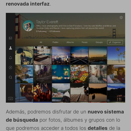
renovada interfaz
.
Además, podremos disfrutar de un
nuevo sistema
de búsqueda
por fotos, álbumes y grupos con lo
que podremos acceder a todos los
detalles
de la