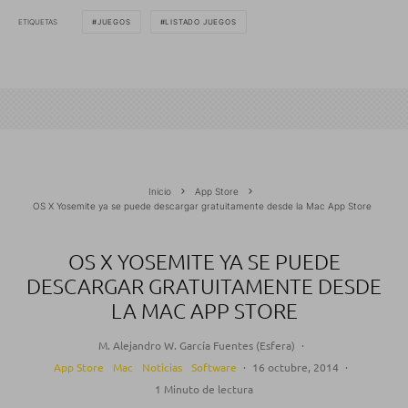
ETIQUETAS
JUEGOS
LISTADO JUEGOS
Inicio
App Store
OS X Yosemite ya se puede descargar gratuitamente desde la Mac App Store
OS X YOSEMITE YA SE PUEDE
DESCARGAR GRATUITAMENTE DESDE
LA MAC APP STORE
M. Alejandro W. García Fuentes (Esfera)
·
App Store
Mac
Noticias
Software
·
16 octubre, 2014
·
1 Minuto de lectura