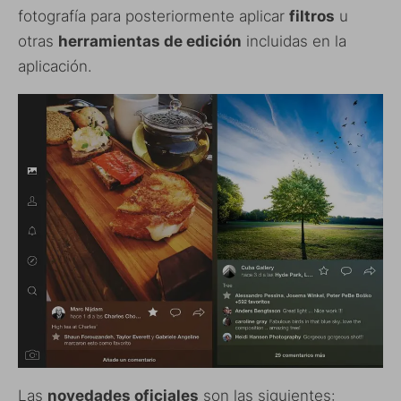
fotografía para posteriormente aplicar
filtros
u
otras
herramientas de edición
incluidas en la
aplicación.
Las
novedades oficiales
son las siguientes: