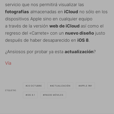
servicio que nos permitirá visualizar las
fotografías
almacenadas en
iCloud
no sólo en los
dispositivos Apple sino en cualquier equipo
a través de la versión
web de iCloud
así como el
regreso del «Carrete» con un
nuevo diseño
justo
después de haber desaparecido en
iOS 8
.
¿Ansiosos por probar ya esta
actualización
?
Vía
20 OCTUBRE
ACTUALIZACIÓN
APPLE PAY
ETIQUETAS
IOS 8.1
PAGOS MÓVILES