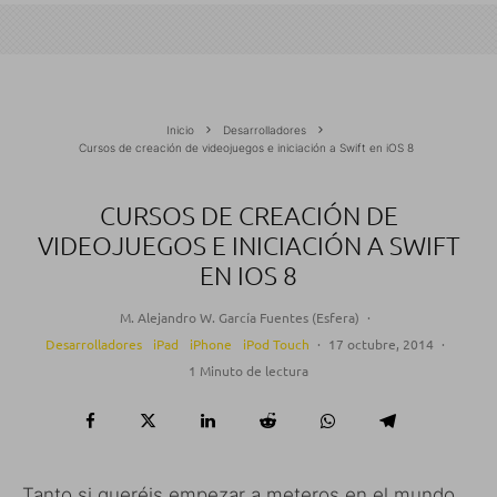
Inicio
Desarrolladores
Cursos de creación de videojuegos e iniciación a Swift en iOS 8
CURSOS DE CREACIÓN DE
VIDEOJUEGOS E INICIACIÓN A SWIFT
EN IOS 8
M. Alejandro W. García Fuentes (Esfera)
·
Desarrolladores
iPad
iPhone
iPod Touch
·
17 octubre, 2014
·
1 Minuto de lectura
Tanto si queréis empezar a meteros en el mundo