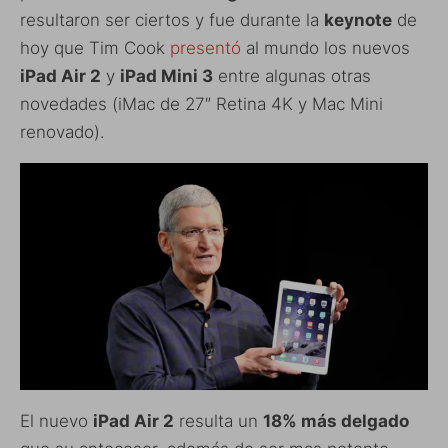
resultaron ser ciertos y fue durante la
keynote
de
hoy que Tim Cook
presentó
al mundo los nuevos
iPad Air 2
y
iPad Mini 3
entre algunas otras
novedades (iMac de 27″ Retina 4K y Mac Mini
renovado).
El nuevo
iPad Air 2
resulta un
18% más delgado