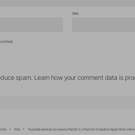
Web
a entrada.
reduce spam.
Learn how your comment data is pro
Inicio
iPad
Ya podéis reservar los nuevos iPad Air 2 y iPad mini 3 desde la Apple Store online