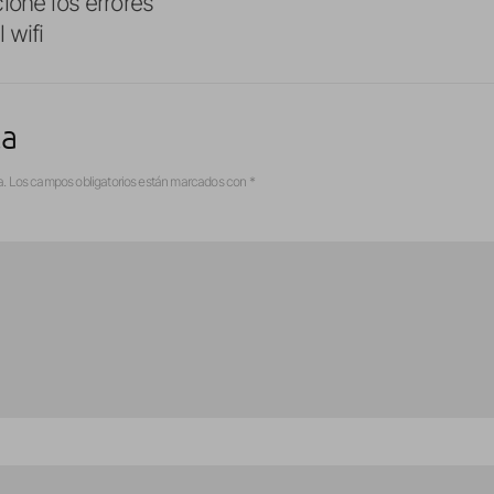
ione los errores
 wifi
ta
a.
Los campos obligatorios están marcados con
*