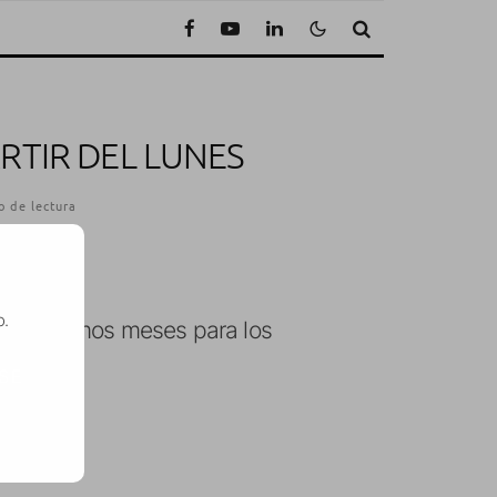
ARTIR DEL LUNES
o de lectura
o.
 los últimos meses para los
os
SE