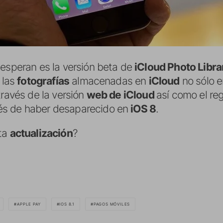
 esperan es la versión beta de
iCloud Photo Libra
 las
fotografías
almacenadas en
iCloud
no sólo e
través de la versión
web de iCloud
así como el re
és de haber desaparecido en
iOS 8
.
sta
actualización
?
APPLE PAY
IOS 8.1
PAGOS MÓVILES