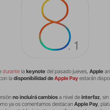
ue
durante
la
keynote
del pasado jueves,
Apple
an
con la
disponibilidad de
Apple Pay
estarán dispon
ersión
no incluirá cambios
a nivel de
interfaz
, si
 como ya os comentamos destacan
Apple Pay
, pla