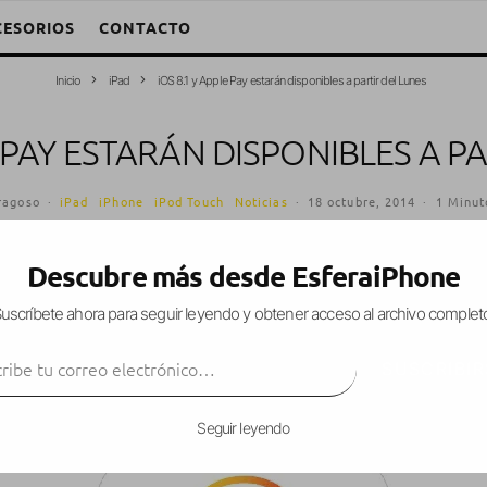
CESORIOS
CONTACTO
Inicio
iPad
iOS 8.1 y Apple Pay estarán disponibles a partir del Lunes
E PAY ESTARÁN DISPONIBLES A P
ragoso
·
iPad
iPhone
iPod Touch
Noticias
·
18 octubre, 2014
·
1 Minut
Descubre más desde EsferaiPhone
uscríbete ahora para seguir leyendo y obtener acceso al archivo complet
lizaciones
más esperadas y más
importantes
de
ibe tu correo electrónico…
ntre sus
novedades
se espera sean corregidos l
SUSCRIBIR
ados
desde la salida de
iOS 8
.
Seguir leyendo