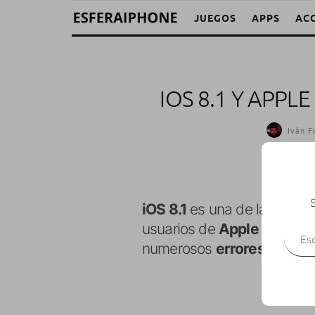
JUEGOS
APPS
AC
IOS 8.1 Y APPL
Iván F
S
iOS 8.1
es una de las
actua
Escr
usuarios de
Apple
ya que e
numerosos
errores
report