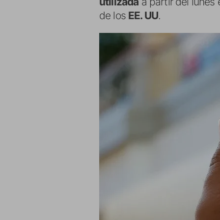
utilizada
a partir del lunes
de los
EE. UU
.