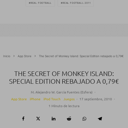
REAL FOOTBALL
REAL FOOTBALL 2011
Inicio
App Store
The Secret of Monkey Island: Special Edition rebajado a 0,79€
THE SECRET OF MONKEY ISLAND:
SPECIAL EDITION REBAJADO A 0,79€
M. Alejandro W. García Fuentes (Esfera)
·
App Store
iPhone
iPod Touch
Juegos
·
17 septiembre, 2010
·
1 Minuto de lectura