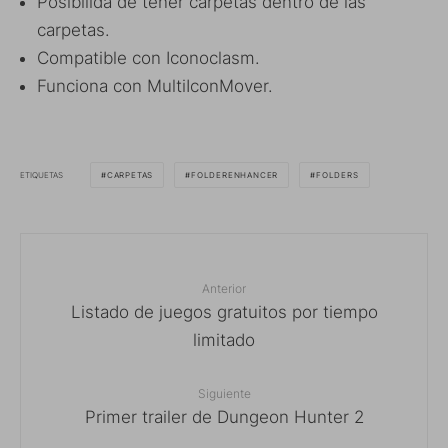
Posibilida de tener carpetas dentro de las
carpetas.
Compatible con Iconoclasm.
Funciona con MultiIconMover.
ETIQUETAS
CARPETAS
FOLDERENHANCER
FOLDERS
Anterior
Listado de juegos gratuitos por tiempo
limitado
Siguiente
Primer trailer de Dungeon Hunter 2