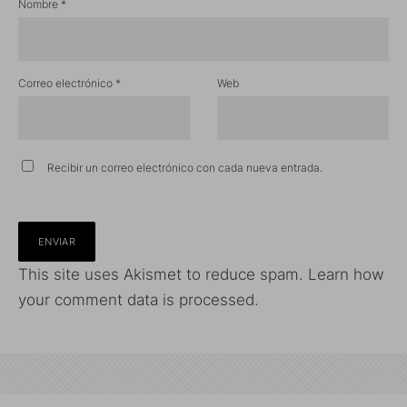
Nombre
*
Correo electrónico
*
Web
Recibir un correo electrónico con cada nueva entrada.
This site uses Akismet to reduce spam.
Learn how
your comment data is processed.