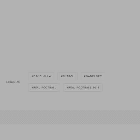
DAVID VILLA
FÚTBOL
GAMELOFT
ETIQUETAS
REAL FOOTBALL
REAL FOOTBALL 2011