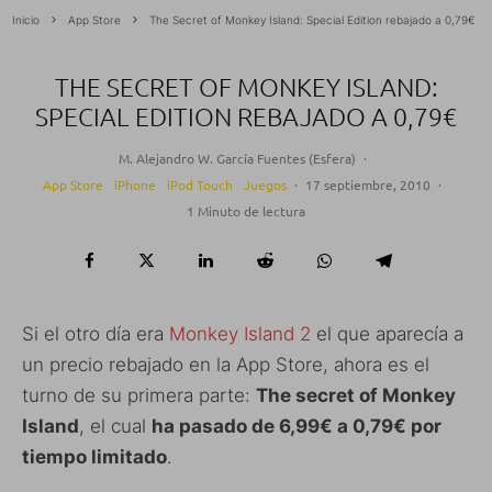
Inicio
App Store
The Secret of Monkey Island: Special Edition rebajado a 0,79€
THE SECRET OF MONKEY ISLAND:
SPECIAL EDITION REBAJADO A 0,79€
M. Alejandro W. García Fuentes (Esfera)
·
App Store
iPhone
iPod Touch
Juegos
·
17 septiembre, 2010
·
1 Minuto de lectura
Si el otro día era
Monkey Island 2
el que aparecía a
un precio rebajado en la App Store, ahora es el
turno de su primera parte:
The secret of Monkey
Island
, el cual
ha pasado de 6,99€ a 0,79€ por
tiempo limitado
.