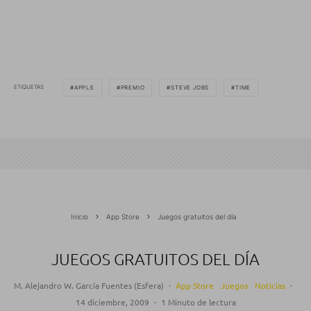
ETIQUETAS
APPLE
PREMIO
STEVE JOBS
TIME
Inicio
App Store
Juegos gratuitos del día
JUEGOS GRATUITOS DEL DÍA
M. Alejandro W. García Fuentes (Esfera)
·
App Store
Juegos
Noticias
·
14 diciembre, 2009
·
1 Minuto de lectura