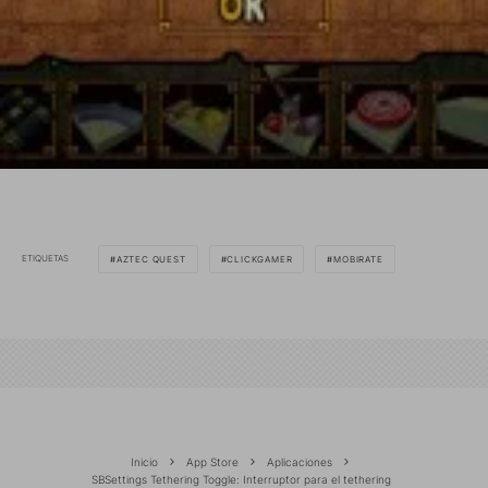
ETIQUETAS
AZTEC QUEST
CLICKGAMER
MOBIRATE
Inicio
App Store
Aplicaciones
SBSettings Tethering Toggle: Interruptor para el tethering