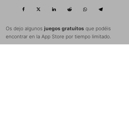
Os dejo algunos
juegos gratuitos
que podéis
encontrar en la App Store por tiempo limitado.
Elf
Crazy Cars
Form