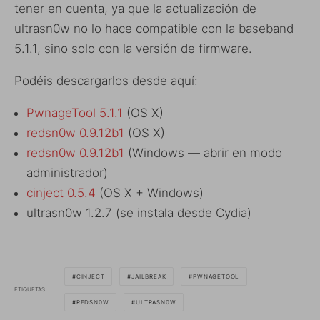
tener en cuenta, ya que la actualización de
ultrasn0w no lo hace compatible con la baseband
5.1.1, sino solo con la versión de firmware.
Podéis descargarlos desde aquí:
PwnageTool 5.1.1
(OS X)
redsn0w 0.9.12b1
(OS X)
redsn0w 0.9.12b1
(Windows — abrir en modo
administrador)
cinject 0.5.4
(OS X + Windows)
ultrasn0w 1.2.7 (se instala desde Cydia)
CINJECT
JAILBREAK
PWNAGETOOL
ETIQUETAS
REDSN0W
ULTRASN0W