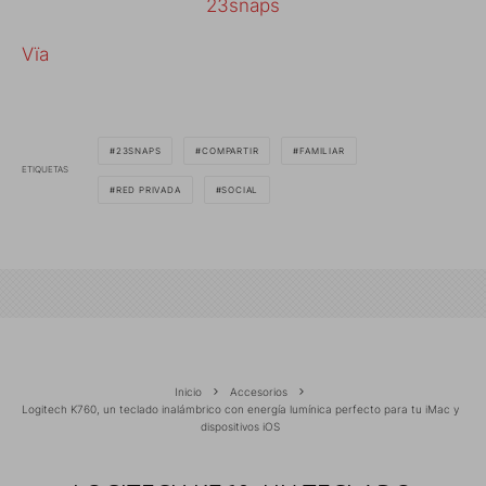
23snaps
Vïa
23SNAPS
COMPARTIR
FAMILIAR
ETIQUETAS
RED PRIVADA
SOCIAL
Inicio
Accesorios
Logitech K760, un teclado inalámbrico con energía lumínica perfecto para tu iMac y
dispositivos iOS