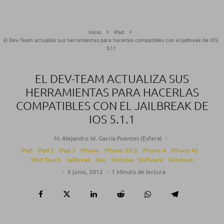
Inicio
iPad
El Dev-Team actualiza sus herramientas para hacerlas compatibles con el jailbreak de iOS
5.1.1
EL DEV-TEAM ACTUALIZA SUS
HERRAMIENTAS PARA HACERLAS
COMPATIBLES CON EL JAILBREAK DE
IOS 5.1.1
M. Alejandro W. García Fuentes (Esfera)
·
iPad
iPad 2
iPad 3
iPhone
iPhone 3G S
iPhone 4
iPhone 4S
iPod Touch
Jailbreak
Mac
Noticias
Software
Windows
·
5 junio, 2012
·
1 Minuto de lectura