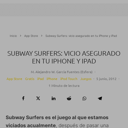
Inicio
App Store
Subway Surfers: vicio asegurado en tu iPhone y iPad
SUBWAY SURFERS: VICIO ASEGURADO
EN TU IPHONE Y IPAD
M. Alejandro W. García Fuentes (Esfera)
·
App Store
Gratis
iPad
iPhone
iPod Touch
Juegos
·
5 junio, 2012
·
1 Minuto de lectura
Subway Surfers es el juego al que estamos
viciados acualmente
, después de pasar una