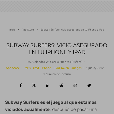
Inicio
App Store
Subway Surfers: vicio asegurado en tu iPhone y iPad
SUBWAY SURFERS: VICIO ASEGURADO
EN TU IPHONE Y IPAD
M. Alejandro W. García Fuentes (Esfera)
·
App Store
Gratis
iPad
iPhone
iPod Touch
Juegos
·
5 junio, 2012
·
1 Minuto de lectura
Subway Surfers es el juego al que estamos
viciados acualmente
, después de pasar una