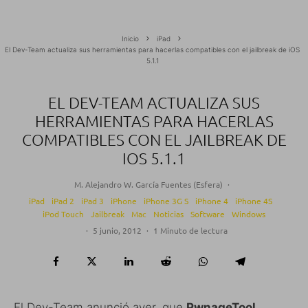
Inicio
iPad
El Dev-Team actualiza sus herramientas para hacerlas compatibles con el jailbreak de iOS
5.1.1
EL DEV-TEAM ACTUALIZA SUS
HERRAMIENTAS PARA HACERLAS
COMPATIBLES CON EL JAILBREAK DE
IOS 5.1.1
M. Alejandro W. García Fuentes (Esfera)
·
iPad
iPad 2
iPad 3
iPhone
iPhone 3G S
iPhone 4
iPhone 4S
iPod Touch
Jailbreak
Mac
Noticias
Software
Windows
·
5 junio, 2012
·
1 Minuto de lectura
El Dev-Team anunció ayer, que
PwnageTool,