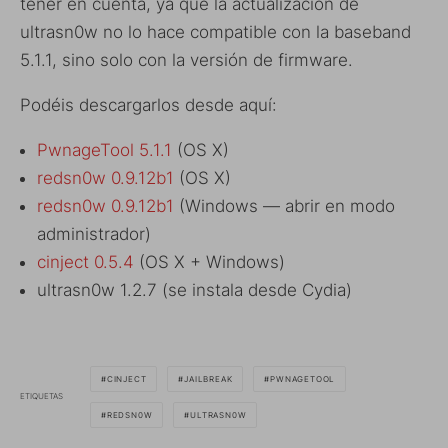
tener en cuenta, ya que la actualización de
ultrasn0w no lo hace compatible con la baseband
5.1.1, sino solo con la versión de firmware.
Podéis descargarlos desde aquí:
PwnageTool 5.1.1
(OS X)
redsn0w 0.9.12b1
(OS X)
redsn0w 0.9.12b1
(Windows — abrir en modo
administrador)
cinject 0.5.4
(OS X + Windows)
ultrasn0w 1.2.7 (se instala desde Cydia)
CINJECT
JAILBREAK
PWNAGETOOL
ETIQUETAS
REDSN0W
ULTRASN0W