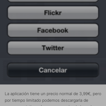
La aplicación tiene un precio normal de 3,99€, pero
por tiempo limitado podemos descargarla de