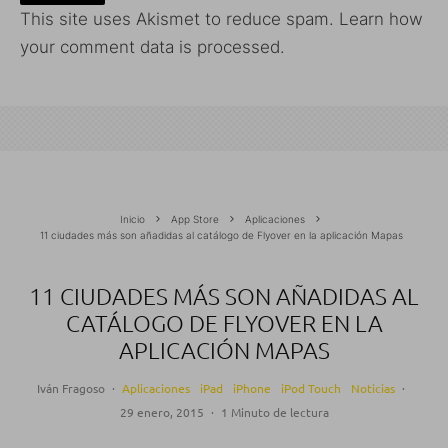
This site uses Akismet to reduce spam.
Learn how
your comment data is processed.
Inicio
App Store
Aplicaciones
11 ciudades más son añadidas al catálogo de Flyover en la aplicación Mapas
11 CIUDADES MÁS SON AÑADIDAS AL
CATÁLOGO DE FLYOVER EN LA
APLICACIÓN MAPAS
Iván Fragoso
·
Aplicaciones
iPad
iPhone
iPod Touch
Noticias
·
29 enero, 2015
·
1 Minuto de lectura