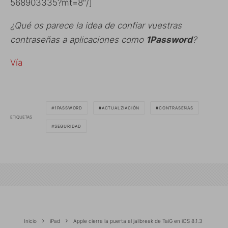
568903335?mt=8″/]
¿Qué os parece la idea de confiar vuestras
contraseñas a aplicaciones como
1Password
?
Vía
1PASSWORD
ACTUALZIACIÓN
CONTRASEÑAS
ETIQUETAS
SEGURIDAD
Inicio
iPad
Apple cierra la puerta al jailbreak de TaiG en iOS 8.1.3