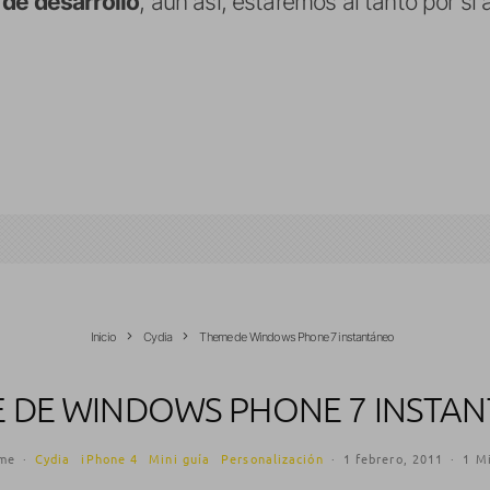
 de desarrollo
, aún así, estaremos al tanto por s
Inicio
Cydia
Theme de Windows Phone 7 instantáneo
 DE WINDOWS PHONE 7 INSTA
me
·
Cydia
iPhone 4
Mini guía
Personalización
·
1 febrero, 2011
·
1 Mi