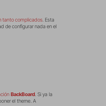
n tanto complicados
. Esta
ad de configurar nada en el
ación
BackBoard
. Si ya la
poner el theme. A