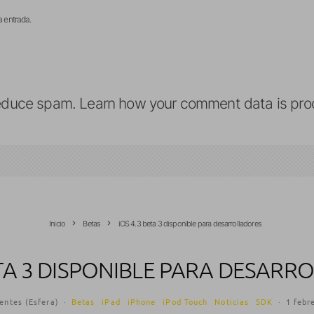
a entrada.
reduce spam.
Learn how your comment data is pro
Inicio
Betas
iOS 4.3 beta 3 disponible para desarrolladores
ETA 3 DISPONIBLE PARA DESAR
entes (Esfera)
·
Betas
iPad
iPhone
iPod Touch
Noticias
SDK
·
1 febr