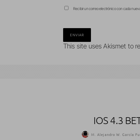
Recibir un correo electrónico con cada nuev
This site uses Akismet to 
IOS 4.3 B
M. Alejandro W. García Fu