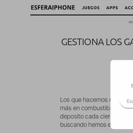
JUEGOS
APPS
AC
Inic
GESTIONA LOS G
Yo
S
Escr
Los que hacemos muchos ki
más en combustible o por l
deposito cada cierto tiemp
buscando hemos encontrad