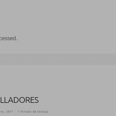
cessed.
ROLLADORES
ero, 2011
·
1 Minuto de lectura