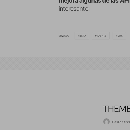
mejora algunas de las API
interesante.
ETIQUETAS
BETA
IOS 4.3
SDK
THEME
CostaXtre