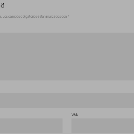
ta
a.
Los campos obligatorios están marcados con
*
Web