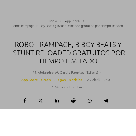
Inicio
App Store
Robot Rampage, B-Boy Beats y iStunt Reloaded gratuitos por tiempo limitado
ROBOT RAMPAGE, B-BOY BEATS Y
ISTUNT RELOADED GRATUITOS POR
TIEMPO LIMITADO
M. Alejandro W. García Fuentes (Esfera)
·
App Store
Gratis
Juegos
Noticias
·
25 abril, 2010
·
1 Minuto de lectura
Tres son los
juegos gratuitos
que os traemos hoy.
Estos son:
Robot Rampage
,
B-Boy Beats
y
iStunt