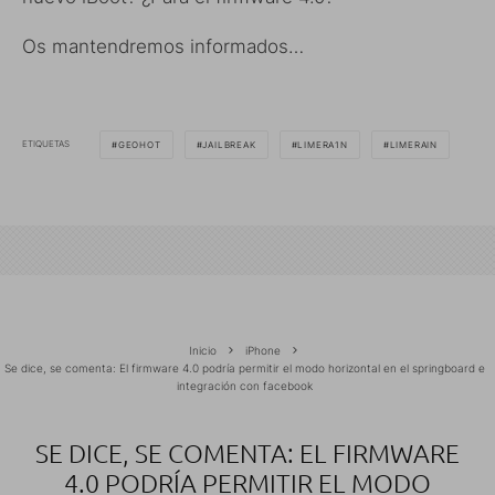
Os mantendremos informados…
ETIQUETAS
GEOHOT
JAILBREAK
LIMERA1N
LIMERAIN
Inicio
iPhone
Se dice, se comenta: El firmware 4.0 podría permitir el modo horizontal en el springboard e
integración con facebook
SE DICE, SE COMENTA: EL FIRMWARE
4.0 PODRÍA PERMITIR EL MODO