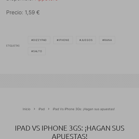
Precio: 1,59 €
DIZZYPAD
IPHONE
JUEGOS
RANA
ETIQUETAS
SALTO
Inicio
iPad
iPad Vs iPhone 3Gs: ¡Hagan sus apuestas!
IPAD VS IPHONE 3GS: ¡HAGAN SUS
APUESTAS!