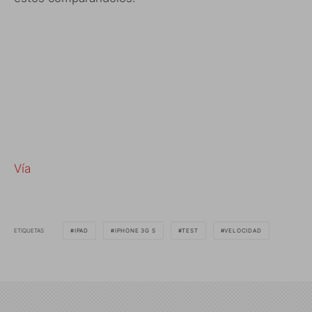
Vía
ETIQUETAS
IPAD
IPHONE 3G S
TEST
VELOCIDAD