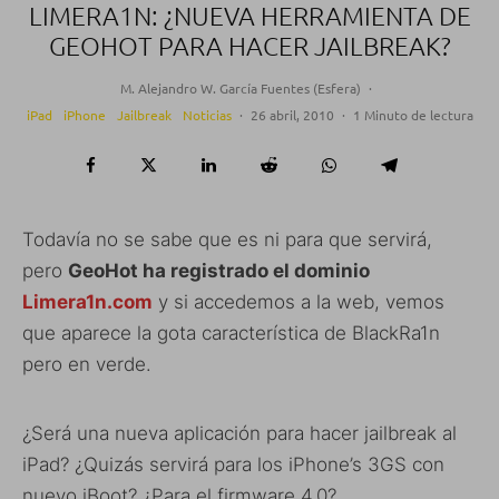
LIMERA1N: ¿NUEVA HERRAMIENTA DE
GEOHOT PARA HACER JAILBREAK?
M. Alejandro W. García Fuentes (Esfera)
·
iPad
iPhone
Jailbreak
Noticias
·
26 abril, 2010
·
1 Minuto de lectura
Todavía no se sabe que es ni para que servirá,
pero
GeoHot ha registrado el dominio
Limera1n.com
y si accedemos a la web, vemos
que aparece la gota característica de BlackRa1n
pero en verde.
¿Será una nueva aplicación para hacer jailbreak al
iPad? ¿Quizás servirá para los iPhone’s 3GS con
nuevo iBoot? ¿Para el firmware 4.0?