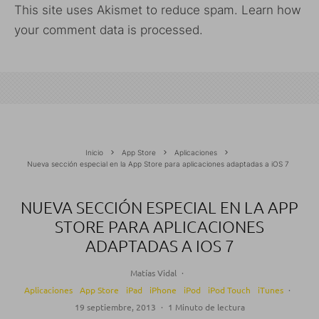
This site uses Akismet to reduce spam.
Learn how
your comment data is processed.
Inicio
App Store
Aplicaciones
Nueva sección especial en la App Store para aplicaciones adaptadas a iOS 7
NUEVA SECCIÓN ESPECIAL EN LA APP
STORE PARA APLICACIONES
ADAPTADAS A IOS 7
Matías Vidal
·
Aplicaciones
App Store
iPad
iPhone
iPod
iPod Touch
iTunes
·
19 septiembre, 2013
·
1 Minuto de lectura