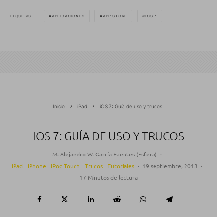
ETIQUETAS
APLICACIONES
APP STORE
IOS 7
Inicio
iPad
iOS 7: Guía de uso y trucos
IOS 7: GUÍA DE USO Y TRUCOS
M. Alejandro W. García Fuentes (Esfera)
·
iPad
iPhone
iPod Touch
Trucos
Tutoriales
·
19 septiembre, 2013
·
17 Minutos de lectura