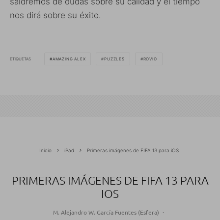
saldremos de dudas sobre su calidad y el tiempo
nos dirá sobre su éxito.
ETIQUETAS
AMAZING ALEX
PUZZLES
ROVIO
Inicio
iPad
Primeras imágenes de FIFA 13 para iOS
PRIMERAS IMÁGENES DE FIFA 13 PARA
IOS
M. Alejandro W. García Fuentes (Esfera)
·