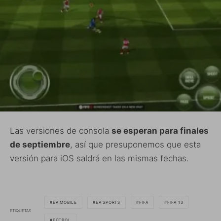
Las versiones de consola
se esperan para finales
de septiembre
, así que presuponemos que esta
versión para iOS saldrá en las mismas fechas.
EA MOBILE
EA SPORTS
FIFA
FIFA 13
ETIQUETAS
FÚTBOL