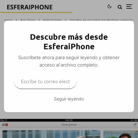
Inicio
App Store
Aplicaciones
Google+ se actualiza haciéndose universal
Descubre más desde
GOOGLE+ SE ACTUALIZA HACIÉNDOSE
EsferaiPhone
UNIVERSAL
Suscríbete ahora para seguir leyendo y obtener
Tomás
·
Aplicaciones
App Store
Gratis
iPad
iPhone
iPod Touch
·
acceso al archivo completo.
11 julio, 2012
·
1 Minuto de lectura
Escribe tu correo electrónico…
SUSCRIBIRSE
Seguir leyendo
Google+ por fin se ha actualizado añadiendo
compatibilidad total con el iPad
.