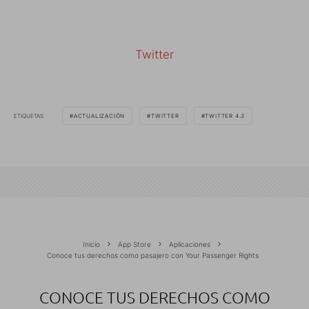
Twitter
ETIQUETAS
ACTUALIZACIÓN
TWITTER
TWITTER 4.3
Inicio
App Store
Aplicaciones
Conoce tus derechos como pasajero con Your Passenger Rights
CONOCE TUS DERECHOS COMO