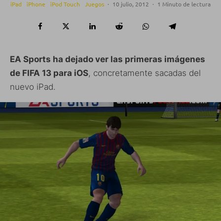
iPad
iPhone
iPod Touch
Juegos
·
10 julio, 2012
·
1 Minuto de lectura
EA Sports ha dejado ver las primeras imágenes
de FIFA 13 para iOS
, concretamente sacadas del
nuevo iPad.