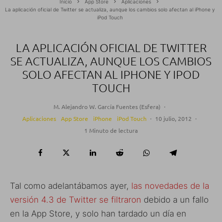
Inicio
App Store
Aplicaciones
La aplicación oficial de Twitter se actualiza, aunque los cambios solo afectan al iPhone y
iPod Touch
LA APLICACIÓN OFICIAL DE TWITTER
SE ACTUALIZA, AUNQUE LOS CAMBIOS
SOLO AFECTAN AL IPHONE Y IPOD
TOUCH
M. Alejandro W. García Fuentes (Esfera)
·
Aplicaciones
App Store
iPhone
iPod Touch
·
10 julio, 2012
·
1 Minuto de lectura
Tal como adelantábamos ayer,
las novedades de la
versión 4.3 de Twitter se filtraron
debido a un fallo
en la App Store, y solo han tardado un día en