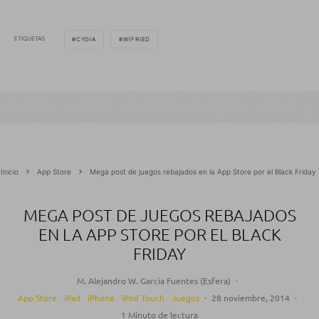
ETIQUETAS
CYDIA
WIFRIED
Inicio
App Store
Mega post de juegos rebajados en la App Store por el Black Friday
MEGA POST DE JUEGOS REBAJADOS
EN LA APP STORE POR EL BLACK
FRIDAY
M. Alejandro W. García Fuentes (Esfera)
·
App Store
iPad
iPhone
iPod Touch
Juegos
·
28 noviembre, 2014
·
1 Minuto de lectura