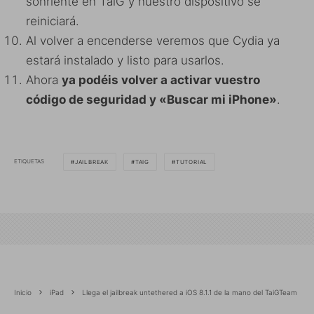
sonriente en TaiG y nuestro dispositivo se
reiniciará.
Al volver a encenderse veremos que Cydia ya
estará instalado y listo para usarlos.
Ahora
ya podéis volver a activar vuestro
código de seguridad y «Buscar mi iPhone»
.
ETIQUETAS
JAILBREAK
TAIG
TUTORIAL
Inicio
iPad
Llega el jailbreak untethered a iOS 8.1.1 de la mano del TaiGTeam