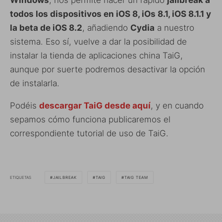
Windows
, nos permite hacer un rápido
jailbreak a
todos los dispositivos en iOS 8, iOs 8.1, iOS 8.1.1 y
la beta de iOS 8.2
, añadiendo
Cydia
a nuestro
sistema. Eso sí, vuelve a dar la posibilidad de
instalar la tienda de aplicaciones china TaiG,
aunque por suerte podremos desactivar la opción
de instalarla.
Podéis
descargar TaiG desde aquí
, y en cuando
sepamos cómo funciona publicaremos el
correspondiente tutorial de uso de TaiG.
ETIQUETAS
JAILBREAK
TAIG
TAIG TEAM