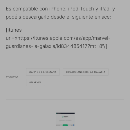
Es compatible con iPhone, iPod Touch y iPad, y
podéis descargarlo desde el siguiente enlace:
[itunes
url=»https://itunes.apple.com/es/app/marvel-
guardianes-la-galaxia/id834485417?mt=8″/]
APP DE LA SEMANA
GUARDIANES DE LA GALAXIA
ETIQUETAS
MARVEL