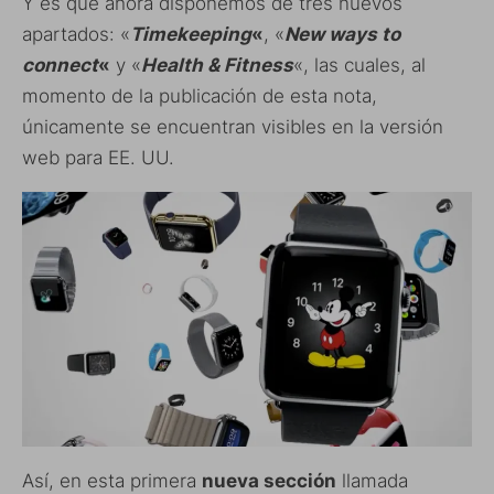
avisos de nuevas entradas.
Y es que ahora disponemos de tres nuevos
Dirección de correo electrónico
apartados: «
Timekeeping
«
, «
New ways to
connect
«
y «
Health & Fitness
«, las cuales, al
momento de la publicación de esta nota,
SUSCRIBIRSE
únicamente se encuentran visibles en la versión
web para EE. UU.
Así, en esta primera
nueva sección
llamada