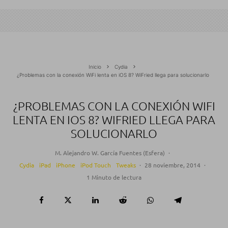
Inicio
Cydia
¿Problemas con la conexión WiFi lenta en iOS 8? WiFried llega para solucionarlo
¿PROBLEMAS CON LA CONEXIÓN WIFI
LENTA EN IOS 8? WIFRIED LLEGA PARA
SOLUCIONARLO
M. Alejandro W. García Fuentes (Esfera)
·
Cydia
iPad
iPhone
iPod Touch
Tweaks
·
28 noviembre, 2014
·
1 Minuto de lectura