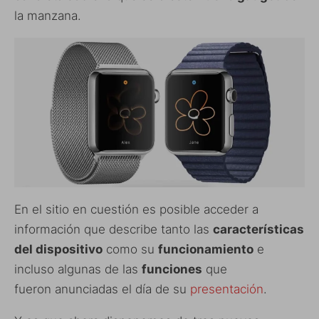
la manzana.
En el sitio en cuestión es posible acceder a
información que describe tanto las
características
Suscríbete al blog por
del dispositivo
como su
funcionamiento
e
correo electrónico
incluso algunas de las
funciones
que
Introduce tu correo electrónico para
fueron anunciadas el día de su
presentación
.
suscribirte a este blog y recibir