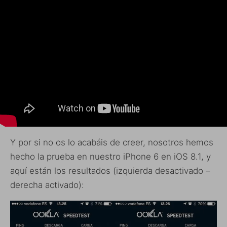
Y por si no os lo acabáis de creer, nosotros hemos
hecho la prueba en nuestro iPhone 6 en iOS 8.1, y
aquí están los resultados (izquierda desactivado –
derecha activado):