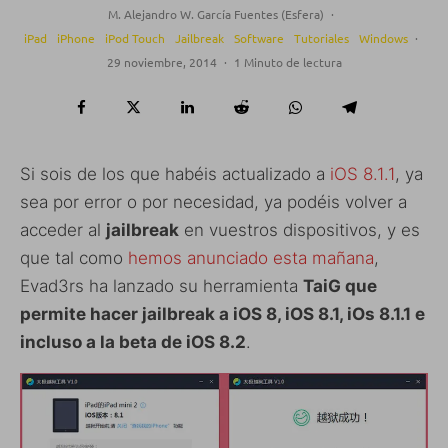
M. Alejandro W. García Fuentes (Esfera)
·
iPad
iPhone
iPod Touch
Jailbreak
Software
Tutoriales
Windows
·
29 noviembre, 2014
·
1 Minuto de lectura
Si sois de los que habéis actualizado a
iOS 8.1.1
, ya
sea por error o por necesidad, ya podéis volver a
acceder al
jailbreak
en vuestros dispositivos, y es
que tal como
hemos anunciado esta mañana
,
Evad3rs ha lanzado su herramienta
TaiG que
permite hacer jailbreak a iOS 8, iOS 8.1, iOs 8.1.1 e
incluso a la beta de iOS 8.2
.