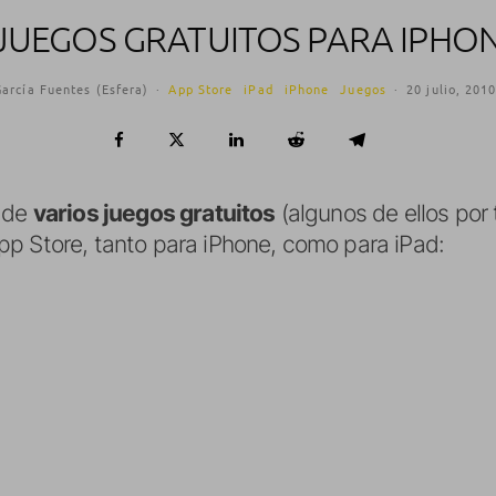
JUEGOS GRATUITOS PARA IPHON
arcía Fuentes (Esfera)
·
App Store
iPad
iPhone
Juegos
·
20 julio, 201
o de
varios juegos gratuitos
(algunos de ellos por 
p Store, tanto para iPhone, como para iPad: