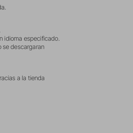
da.
.
in idioma especificado.
o se descargaran
acias a la tienda