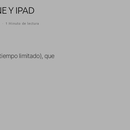
E Y IPAD
0
·
1 Minuto de lectura
tiempo limitado), que