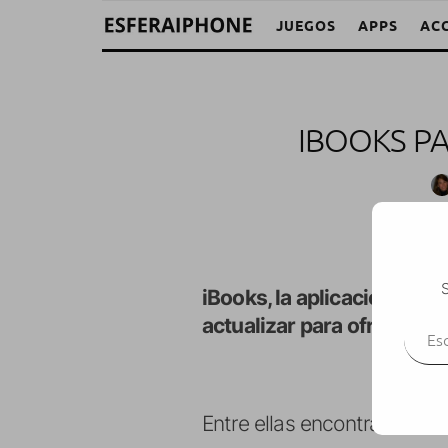
JUEGOS
APPS
AC
IBOOKS PA
S
iBooks, la aplicacion ofici
Escr
actualizar para ofrecer a
Entre ellas encontramos: