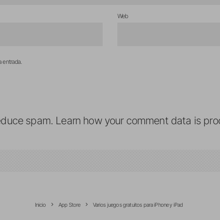
Web
a entrada.
reduce spam.
Learn how your comment data is pro
Inicio
App Store
Varios juegos gratuitos para iPhone y iPad