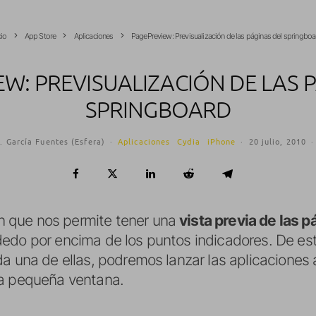
cio
App Store
Aplicaciones
PagePreview: Previsualización de las páginas del springboa
W: PREVISUALIZACIÓN DE LAS 
SPRINGBOARD
. García Fuentes (Esfera)
·
Aplicaciones
Cydia
iPhone
·
20 julio, 2010
·
 que nos permite tener una
vista previa de las 
dedo por encima de los puntos indicadores. De e
da una de ellas, podremos lanzar las aplicaciones 
la pequeña ventana.