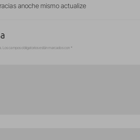
gracias anoche mismo actualize
ta
a.
Los campos obligatorios están marcados con
*