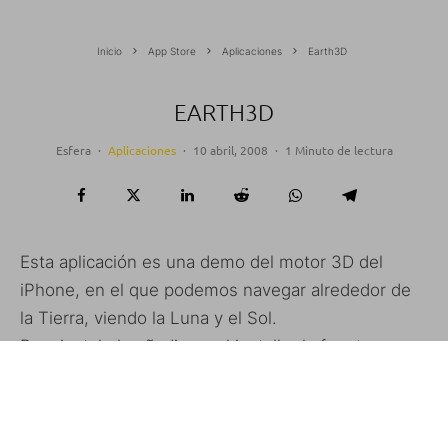
Inicio
App Store
Aplicaciones
Earth3D
EARTH3D
Esfera
·
Aplicaciones
·
10 abril, 2008
·
1 Minuto de lectura
Esta aplicación es una demo del motor 3D del
iPhone, en el que podemos navegar alrededor de
la Tierra, viendo la Luna y el Sol.
Para instalarlo añadimos al installer la fuente:
http://s.imov.eu
Actualización 1: Han mejorado los gráficos y
efectos de luz. También podemos girar el iPhone