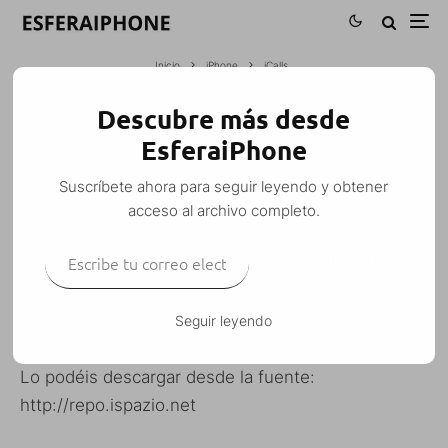
Inicio
iPhone
iCalls
Descubre más desde
ICALLS
EsferaiPhone
Esfera
·
iPhone
·
10 abril, 2008
·
1 Minuto de lectura
Suscríbete ahora para seguir leyendo y obtener
acceso al archivo completo.
Escribe tu correo electrónico…
SUSCRIBIRSE
iCalls nos permite controlar el nº de llamadas
salientes y entrantes, así como el tiempo y número
Seguir leyendo
total de llamadas.
Lo podéis descargar desde la fuente:
http://repo.ispazio.net