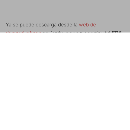
Ya se puede descarga desde la
web de
desarrolladores
de Apple la nueva versión del
SDK
(build 9M2158a, beta 3). Hace falta estar registrado
y ocupa 1399,9 MB.
Esta versión parece que arregla algunos bugs de la
anterior beta y desactiva los iPhones antiguos,
teniendo que volver a restaurarlos con el nuevo
firm de esta beta.
ETIQUETAS
SDK
SDK BETA 3
SDK IPHONE