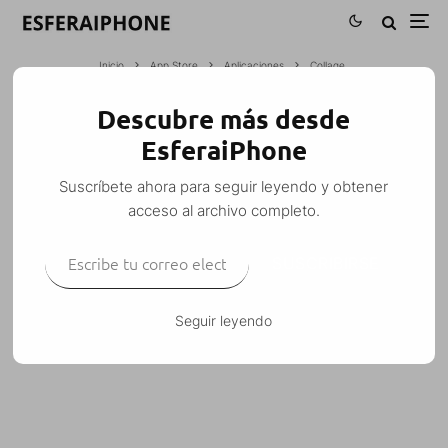
Inicio
App Store
Aplicaciones
Collage
Descubre más desde
COLLAGE
EsferaiPhone
Esfera
·
Aplicaciones
Toys
·
10 abril, 2008
·
1 Minuto de lectura
Suscríbete ahora para seguir leyendo y obtener
acceso al archivo completo.
Escribe tu correo electrónico…
SUSCRIBIRSE
Con este programa podemos compartir fotos y ver
las de los demás.
Seguir leyendo
Está disponible en el installer.