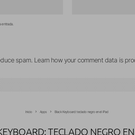
a entrada.
reduce spam.
Learn how your comment data is pro
Inicio
Apps
Black Keyboard: teclado negro en el iPad
KEYBOARD: TECLADO NEGRO EN 