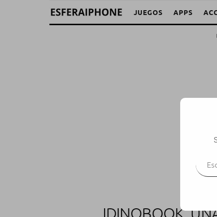
JUEGOS
APPS
AC
S
Escr
IDINOBOOK, UNA