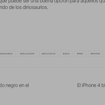
que puede ser una buena opción para aquellos qu
ndo de los dinosaurios.
INOSAURIOS
EDUCACIÓN
EDUCATIVO
GUÍA
IPAD
IPHONE
do negro en el
El iPhone 4 