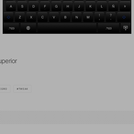
uperior
EGRO
TWEAK