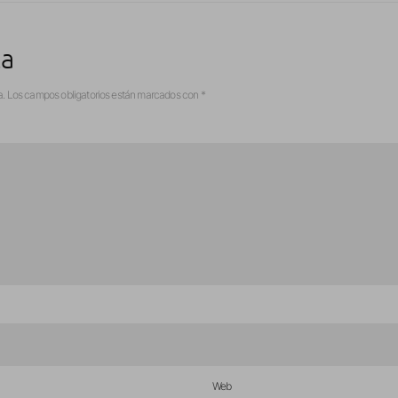
ta
a.
Los campos obligatorios están marcados con
*
Web