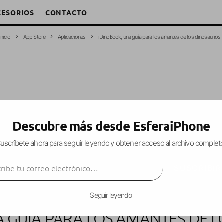
CESORIOS
CONTACTO
Inicio
App Store
Aplicaciones
iDinoBook, una guía para los amantes de los dinosaurios
Descubre más desde EsferaiPhone
uscríbete ahora para seguir leyendo y obtener acceso al archivo complet
ibe tu correo electrónico…
SUSCRIBIR
Seguir leyendo
 GUÍA PARA LOS AMANTES DE 