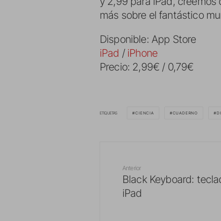
y 2,99 para iPad, creemos 
más sobre el fantástico mu
Disponible: App Store
iPad
/
iPhone
Precio: 2,99€ / 0,79€
ETIQUETAS
CIENCIA
CUADERNO
D
Anterior
Black Keyboard: tecla
iPad