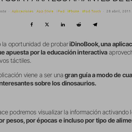
oste
·
Aplicaciones
App Store
iPad
iPhone
iPod Touch
·
28 abril, 2011
 la oportunidad de probar
iDinoBook, una aplicac
e apuesta por la educación interactiva
aprovech
vos táctiles.
licación viene a ser una
gran guía a modo de cu
nteresantes sobre los dinosaurios.
face podremos visualizar la información activando l
or pesos, por épocas e incluso por tipo de alime