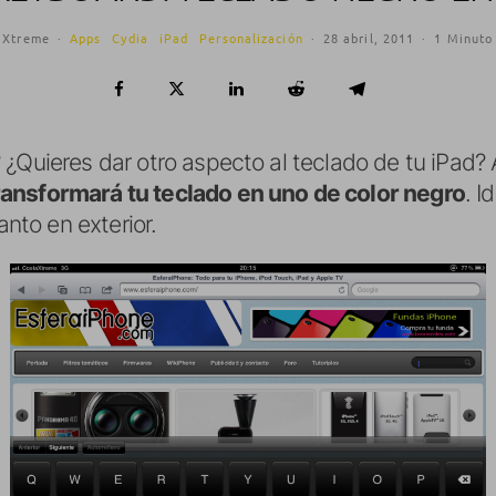
aXtreme
·
Apps
Cydia
iPad
Personalización
·
28 abril, 2011
·
1 Minuto 
 ¿Quieres dar otro aspecto al teclado de tu iPad
ansformará tu teclado en uno de color negro
. I
anto en exterior.