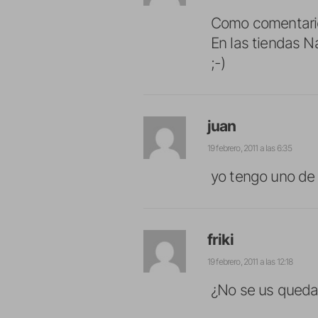
Como comentario
En las tiendas N
;-)
juan
19 febrero, 2011 a las 6:35
yo tengo uno de 
friki
19 febrero, 2011 a las 12:18
¿No se us quedai