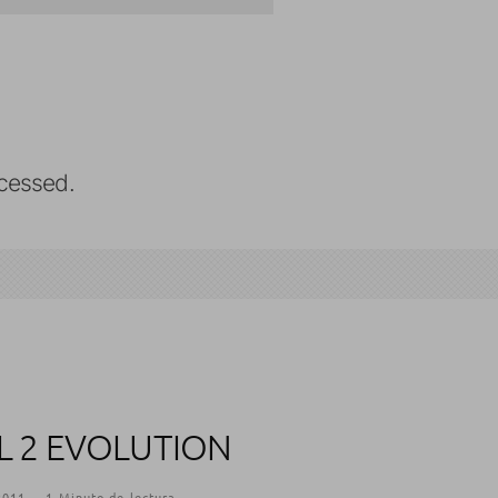
cessed.
L 2 EVOLUTION
2011
·
1 Minuto de lectura