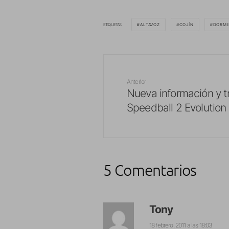
ETIQUETAS
ALTAVOZ
COJÍN
DORMI
Anterior
Nueva información y tr
Speedball 2 Evolution
5 Comentarios
Tony
18 febrero, 2011 a las 18:03