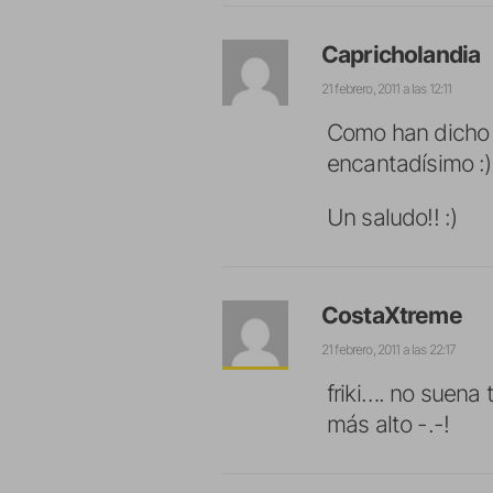
Capricholandia
21 febrero, 2011 a las 12:11
Como han dicho 
encantadísimo :)
Un saludo!! :)
CostaXtreme
21 febrero, 2011 a las 22:17
friki…. no suena
más alto -.-!