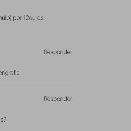
ulo) por 12euros
Responder
rigrafia
Responder
os?