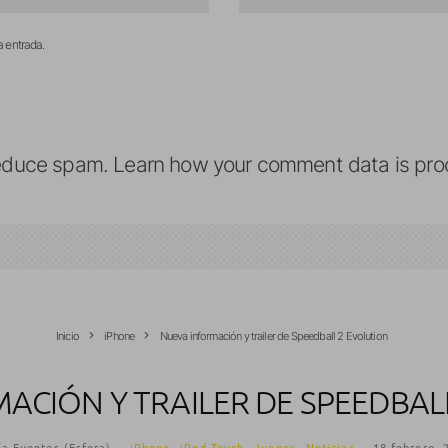
a entrada.
reduce spam.
Learn how your comment data is pro
Inicio
iPhone
Nueva información y trailer de Speedball 2 Evolution
ACIÓN Y TRAILER DE SPEEDBAL
ía Fuentes (Esfera)
·
iPhone
iPod Touch
Juegos
Noticias
·
18 febrero, 