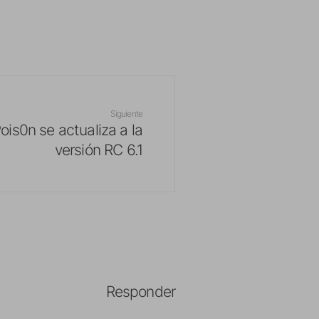
Siguiente
is0n se actualiza a la
versión RC 6.1
Responder