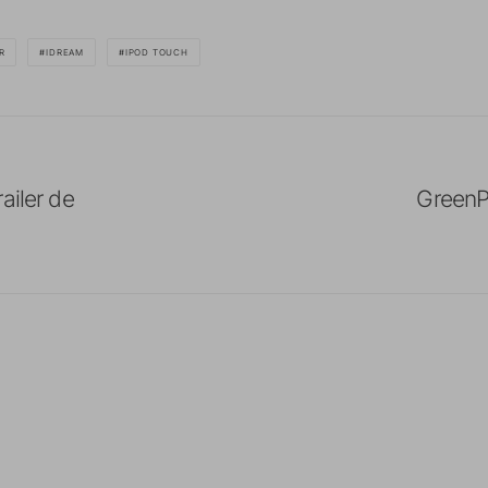
R
IDREAM
IPOD TOUCH
ailer de
GreenPo