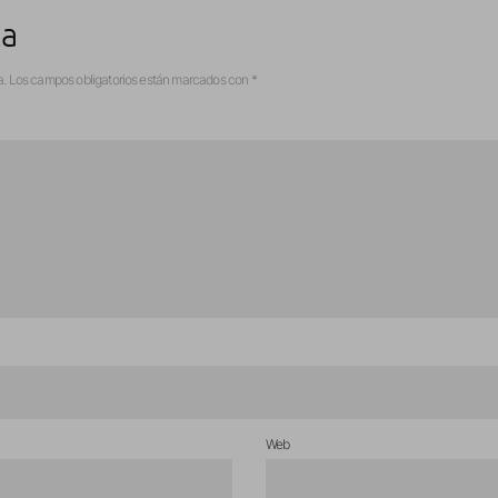
ta
a.
Los campos obligatorios están marcados con
*
Web