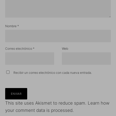
Nombre
*
Correo electrónico
*
Web
Recibir un correo electrónico con cada nueva entrada.
This site uses Akismet to reduce spam.
Learn how
your comment data is processed.