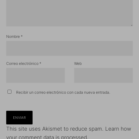
Nombre
*
Correo electrónico
*
Web
Recibir un correo electrónico con cada nueva entrada.
This site uses Akismet to reduce spam.
Learn how
your comment data is processed.