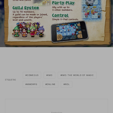
COME2US
IMO
IMO: THE WORLD OF MAGIC
ETIQUETAS
MMORPG
ONLINE
ROL
Anterior