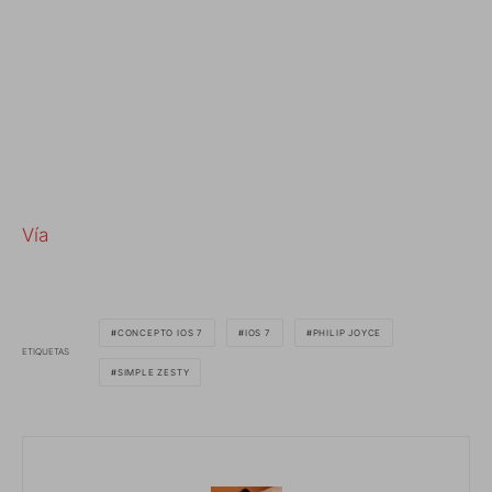
Vía
CONCEPTO IOS 7
IOS 7
PHILIP JOYCE
ETIQUETAS
SIMPLE ZESTY