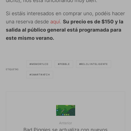
dicho), nos está funcionando muy bien.
Si estáis interesados en comprar uno, podéis hacer
una reserva desde
aquí
.
Su precio es de $150 y la
salida al público general está programada para
este mismo verano.
MEMORYLCD
PEBBLE
RELOJ INTELIGENTE
ETIQUETAS
SMARTWATCH
Anterior
Bad Piggies se actualiza con nuevos