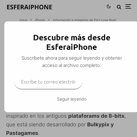
Inicio
iPhone
Información e imágenes de Pix’n Love Rush
Descubre más desde
INFORMACIÓN E IMÁGENES DE PIX’N
EsferaiPhone
LOVE RUSH
Suscríbete ahora para seguir leyendo y obtener
M. Alejandro W. García Fuentes (Esfera)
·
acceso al archivo completo.
iPhone
iPod Touch
Juegos
Noticias
·
18 mayo, 2010
·
Escribe tu correo electrónico…
1 Minuto de lectura
SUSCRIBIRSE
Seguir leyendo
Pix’n Love Rush
será un juego al
estilo retro
,
inspirado en los antiguos
plataforams de 8-bits
,
que está siendo desarrollado por
Bulkypix y
Pastagames
.