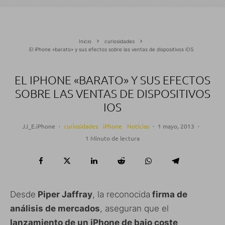
Inicio
curiosidades
El iPhone «barato» y sus efectos sobre las ventas de dispositivos iOS
EL IPHONE «BARATO» Y SUS EFECTOS
SOBRE LAS VENTAS DE DISPOSITIVOS
IOS
JJ_E.iPhone
·
curiosidades
iPhone
Noticias
·
1 mayo, 2013
·
1 Minuto de lectura
Desde
Piper Jaffray
, la reconocida
firma de
análisis de mercados
, aseguran que el
lanzamiento de un iPhone de bajo coste