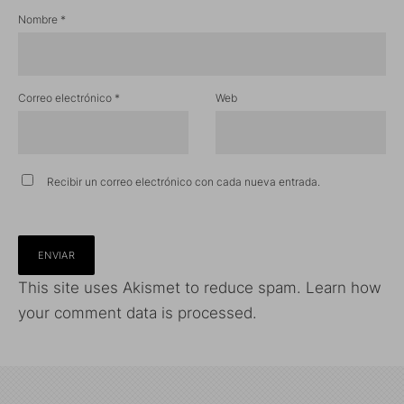
Nombre
*
Correo electrónico
*
Web
Recibir un correo electrónico con cada nueva entrada.
This site uses Akismet to reduce spam.
Learn how
your comment data is processed.