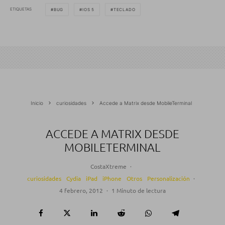
ETIQUETAS
BUG
IOS 5
TECLADO
Inicio
curiosidades
Accede a Matrix desde MobileTerminal
ACCEDE A MATRIX DESDE
MOBILETERMINAL
CostaXtreme
·
curiosidades
Cydia
iPad
iPhone
Otros
Personalización
·
4 febrero, 2012
·
1 Minuto de lectura