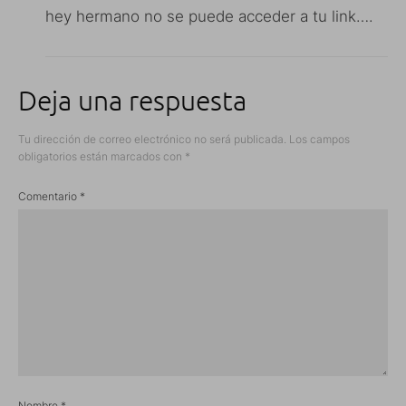
hey hermano no se puede acceder a tu link….
Deja una respuesta
Tu dirección de correo electrónico no será publicada.
Los campos
obligatorios están marcados con
*
Comentario
*
Nombre
*