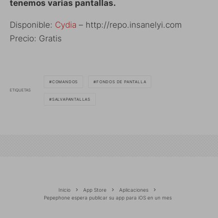
tenemos varias pantallas.
Disponible:
Cydia
– http://repo.insanelyi.com
Precio: Gratis
COMANDOS
FONDOS DE PANTALLA
ETIQUETAS
SALVAPANTALLAS
Inicio
App Store
Aplicaciones
Pepephone espera publicar su app para iOS en un mes