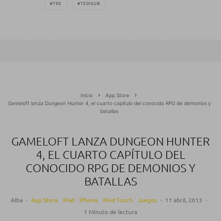
TED
TEDISUB
Inicio
App Store
Gameloft lanza Dungeon Hunter 4, el cuarto capítulo del conocido RPG de demonios y
batallas
GAMELOFT LANZA DUNGEON HUNTER
4, EL CUARTO CAPÍTULO DEL
CONOCIDO RPG DE DEMONIOS Y
BATALLAS
Alba
·
App Store
iPad
iPhone
iPod Touch
Juegos
·
11 abril, 2013
·
1 Minuto de lectura