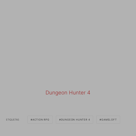
Dungeon Hunter 4
ETIQUETAS
ACTION RPG
DUNGEON HUNTER 4
GAMELOFT