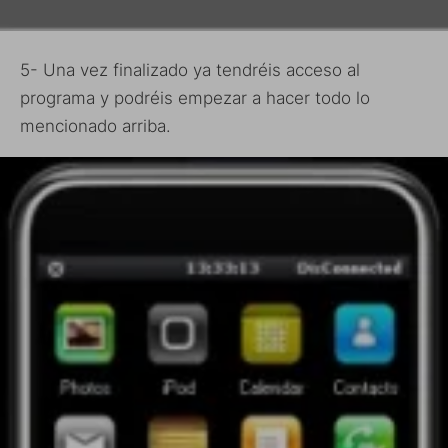
5- Una vez finalizado ya tendréis acceso al
programa y podréis empezar a hacer todo lo
mencionado arriba.