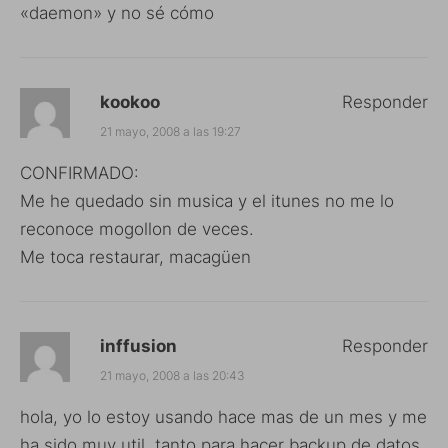
«daemon» y no sé cómo
kookoo
Responder
21 mayo, 2008 a las 19:27
CONFIRMADO:
Me he quedado sin musica y el itunes no me lo
reconoce mogollon de veces.
Me toca restaurar, macagüen
inffusion
Responder
21 mayo, 2008 a las 20:43
hola, yo lo estoy usando hace mas de un mes y me
ha sido muy util, tanto para hacer backup de datos,