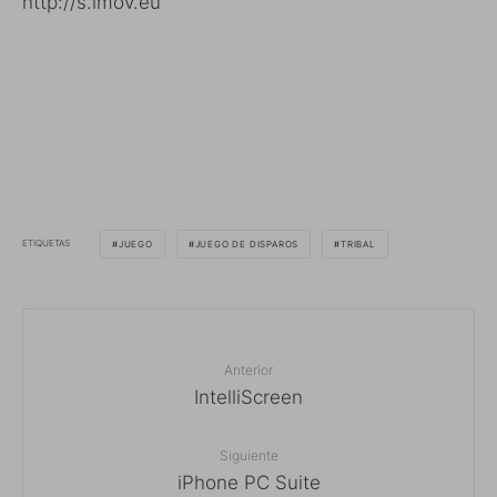
http://s.imov.eu
ETIQUETAS
JUEGO
JUEGO DE DISPAROS
TRIBAL
Anterior
IntelliScreen
Siguiente
iPhone PC Suite