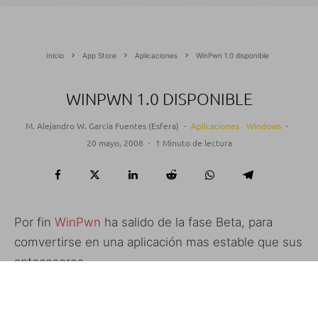
Inicio
App Store
Aplicaciones
WinPwn 1.0 disponible
WINPWN 1.0 DISPONIBLE
M. Alejandro W. García Fuentes (Esfera)
·
Aplicaciones
Windows
·
20 mayo, 2008
·
1 Minuto de lectura
Por fin
WinPwn
ha salido de la fase Beta, para
comvertirse en una aplicación mas estable que sus
antecesores.