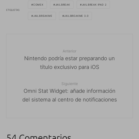
COMEX
JAILBREAK
JAILBREAK IPAD 2
ETIQUETAS
JAILBREAKME
JAILBREAKME 3.0
Anterior
Nintendo podría estar preparando un
título exclusivo para iOS
Siguiente
Omni Stat Widget: añade información
del sistema al centro de notificaciones
54 Comentarios