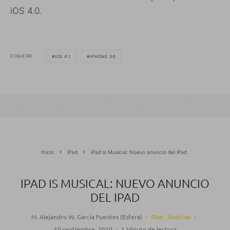
iOS 4.0.
ETIQUETAS
IOS 4.1
IPHONE 3G
Inicio
iPad
iPad is Musical: Nuevo anuncio del iPad
IPAD IS MUSICAL: NUEVO ANUNCIO
DEL IPAD
M. Alejandro W. García Fuentes (Esfera)
·
iPad
Noticias
·
10 septiembre, 2010
·
1 Minuto de lectura