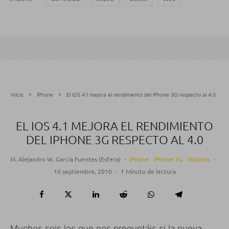
Inicio
iPhone
El iOS 4.1 mejora el rendimiento del iPhone 3G respecto al 4.0
EL IOS 4.1 MEJORA EL RENDIMIENTO
DEL IPHONE 3G RESPECTO AL 4.0
M. Alejandro W. García Fuentes (Esfera)
·
iPhone
iPhone 3G
Noticias
·
10 septiembre, 2010
·
1 Minuto de lectura
Muchos sois los que nos preguntáis si la nueva