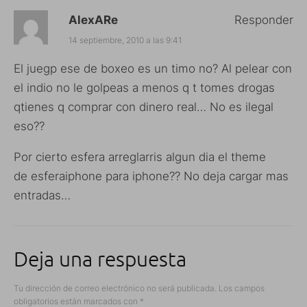
AlexARe
Responder
14 septiembre, 2010 a las 9:41
El juegp ese de boxeo es un timo no? Al pelear con
el indio no le golpeas a menos q t tomes drogas
qtienes q comprar con dinero real… No es ilegal
eso??
Por cierto esfera arreglarris algun dia el theme
de esferaiphone para iphone?? No deja cargar mas
entradas…
Deja una respuesta
Tu dirección de correo electrónico no será publicada.
Los campos
obligatorios están marcados con
*