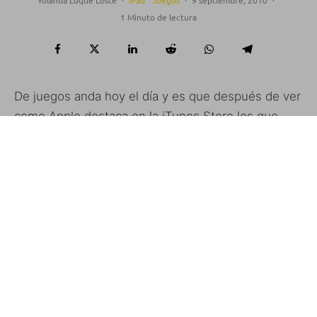
Yolanda Luque Loste
·
iPad
Juegos
·
9 septiembre, 2010
·
1 Minuto de lectura
De juegos anda hoy el día y es que después de ver
como Apple destaca en la iTunes Store los que
hacen uso de Game Center, el punto de encuentro
para los jugones, ahora nos enteramos de que por
fín
GTA HD para iPad esta disponible para
descarga.
Creo que sobran presentaciones, todo el mundo
conoce este éxito en ventas que ahora ve la luz en
la tablet de Apple, con gráficos y controles
adaptados.