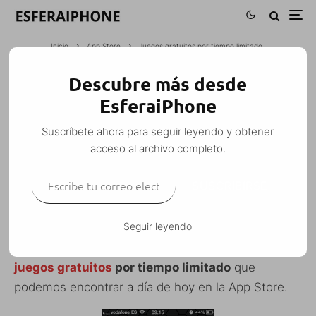
Inicio
App Store
Juegos gratuitos por tiempo limitado
Descubre más desde
JUEGOS GRATUITOS POR TIEMPO
EsferaiPhone
LIMITADO
Suscríbete ahora para seguir leyendo y obtener
M. Alejandro W. García Fuentes (Esfera)
·
acceso al archivo completo.
App Store
Gratis
iPhone
Juegos
·
13 septiembre, 2010
·
Escribe tu correo electrónico…
1 Minuto de lectura
SUSCRIBIRSE
Seguir leyendo
Una vez más, os dejamos un
listado con varios
juegos gratuitos
por tiempo limitado
que
podemos encontrar a día de hoy en la App Store.