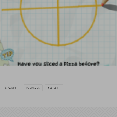
ETIQUETAS
COME2US
SLICE IT!