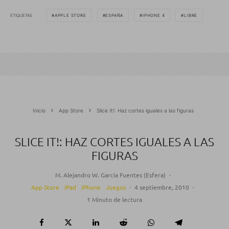
ETIQUETAS
APPLE STORE
ESPAÑA
IPHONE 4
LIBRE
Inicio
App Store
Slice It!: Haz cortes iguales a las figuras
SLICE IT!: HAZ CORTES IGUALES A LAS
FIGURAS
M. Alejandro W. García Fuentes (Esfera)
·
App Store
iPad
iPhone
Juegos
·
4 septiembre, 2010
·
1 Minuto de lectura