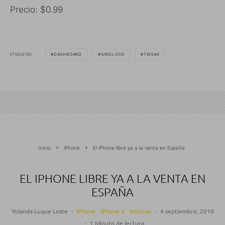
Precio: $0.99
ETIQUETAS
DASHBOARD
GRIDLOCK
TWEAK
Inicio
iPhone
El iPhone libre ya a la venta en España
EL IPHONE LIBRE YA A LA VENTA EN
ESPAÑA
Yolanda Luque Loste
·
iPhone
iPhone 4
Noticias
·
4 septiembre, 2010
·
1 Minuto de lectura