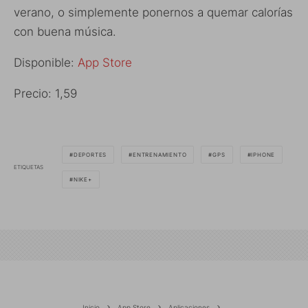
verano, o simplemente ponernos a quemar calorías
con buena música.
Disponible:
App Store
Precio: 1,59
DEPORTES
ENTRENAMIENTO
GPS
IPHONE
ETIQUETAS
NIKE+
Inicio
App Store
Aplicaciones