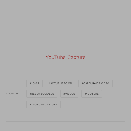
YouTube Capture
1080P
ACTUALIZACIÓN
CAPTURA DE VÍDEO
ETIQUETAS
REDES SOCIALES
VIDEOS
YOUTUBE
YOUTUBE CAPTURE