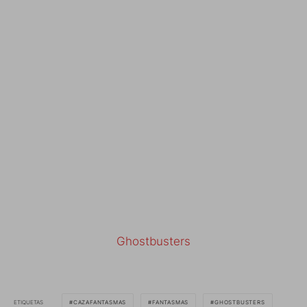
Ghostbusters
ETIQUETAS
CAZAFANTASMAS
FANTASMAS
GHOSTBUSTERS