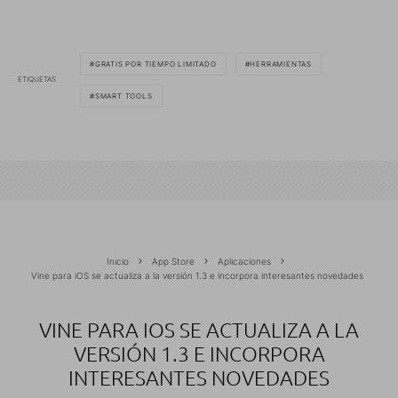
GRATIS POR TIEMPO LIMITADO
HERRAMIENTAS
ETIQUETAS
SMART TOOLS
Inicio
App Store
Aplicaciones
Vine para iOS se actualiza a la versión 1.3 e incorpora interesantes novedades
VINE PARA IOS SE ACTUALIZA A LA
VERSIÓN 1.3 E INCORPORA
INTERESANTES NOVEDADES