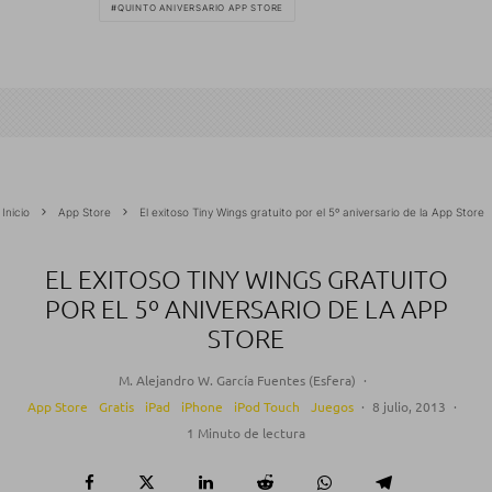
QUINTO ANIVERSARIO APP STORE
Inicio
App Store
El exitoso Tiny Wings gratuito por el 5º aniversario de la App Store
EL EXITOSO TINY WINGS GRATUITO
POR EL 5º ANIVERSARIO DE LA APP
STORE
M. Alejandro W. García Fuentes (Esfera)
·
App Store
Gratis
iPad
iPhone
iPod Touch
Juegos
·
8 julio, 2013
·
1 Minuto de lectura