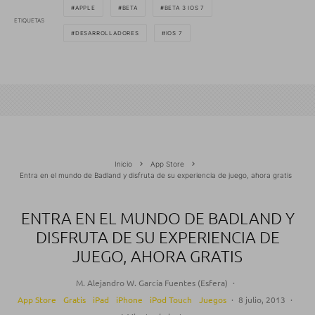
APPLE
BETA
BETA 3 IOS 7
ETIQUETAS
DESARROLLADORES
IOS 7
Inicio
App Store
Entra en el mundo de Badland y disfruta de su experiencia de juego, ahora gratis
ENTRA EN EL MUNDO DE BADLAND Y
DISFRUTA DE SU EXPERIENCIA DE
JUEGO, AHORA GRATIS
M. Alejandro W. García Fuentes (Esfera)
·
App Store
Gratis
iPad
iPhone
iPod Touch
Juegos
·
8 julio, 2013
·