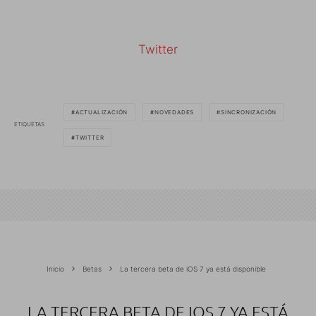
Twitter
ACTUALIZACIÓN
NOVEDADES
SINCRONIZACIÓN
ETIQUETAS
TWITTER
Inicio
Betas
La tercera beta de iOS 7 ya está disponible
LA TERCERA BETA DE IOS 7 YA ESTÁ