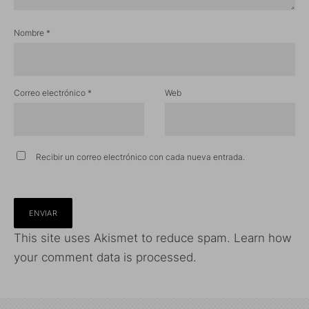
Nombre
*
Correo electrónico
*
Web
Recibir un correo electrónico con cada nueva entrada.
This site uses Akismet to reduce spam.
Learn how
your comment data is processed.