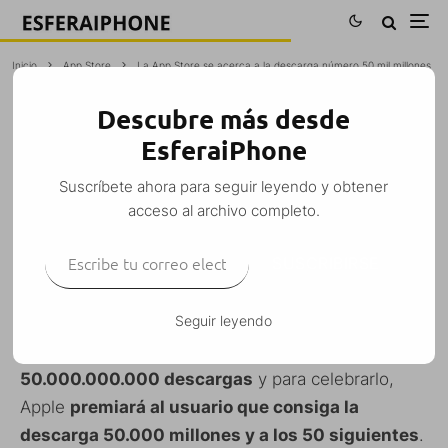
Inicio
App Store
La App Store se acerca a la descarga número 50 mil millones
Descubre más desde
LA APP STORE SE ACERCA A LA
EsferaiPhone
DESCARGA NÚMERO 50 MIL MILLONES
Suscríbete ahora para seguir leyendo y obtener
M. Alejandro W. García Fuentes (Esfera)
·
acceso al archivo completo.
App Store
curiosidades
iPad
iPad Mini
iPhone
iPod Touch
·
Escribe tu correo electrónico…
4 mayo, 2013
·
1 Minuto de lectura
SUSCRIBIRSE
Seguir leyendo
La App Store está a punto de llegar a la cifra de
50.000.000.000 descargas
y para celebrarlo,
Apple
premiará al usuario que consiga la
descarga 50.000 millones y a los 50 siguientes
.