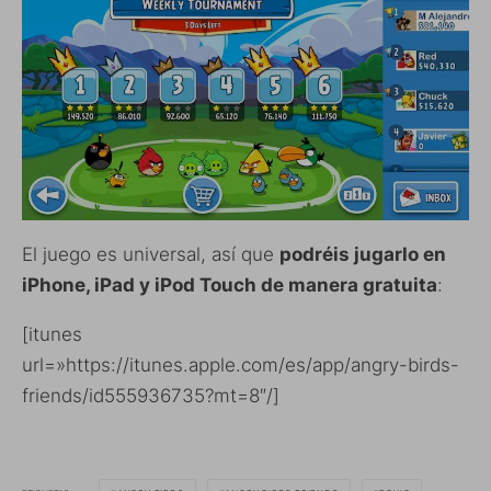
El juego es universal, así que
podréis jugarlo en
iPhone, iPad y iPod Touch de manera gratuita
:
[itunes
url=»https://itunes.apple.com/es/app/angry-birds-
friends/id555936735?mt=8″/]