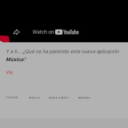
Y a ti… ¿Qué os ha parecido esta nueva aplicación
Música
?
Vía
ETIQUETAS
IOS 8.4
IOS 8.4 BETA 1
MÚSICA