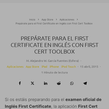
Inicio
App Store
Aplicaciones
Prepárate para el First Certificate en Inglés con First Cert Toolbox
PREPÁRATE PARA EL FIRST
CERTIFICATE EN INGLÉS CON FIRST
CERT TOOLBOX
M. Alejandro W. García Fuentes (Esfera)
·
Aplicaciones
App Store
iPad
iPhone
iPod Touch
·
15 abril, 2015
·
1 Minuto de lectura
Si os estáis preparando para el
examen oficial de
Inglés First Certificate
, la aplicación
First Cert