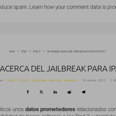
reduce spam.
Learn how your comment data is pro
Inicio
iPad
iPad 2
Novedades acerca del Jailbreak para iPad en iOS 5.1
CERCA DEL JAILBREAK PARA IPA
me
·
iPad 2
iPad 3
Jailbreak
Noticias
Rumores
·
16 marzo, 2012
·
1 M
licos unos
datos prometedores
relacionados con