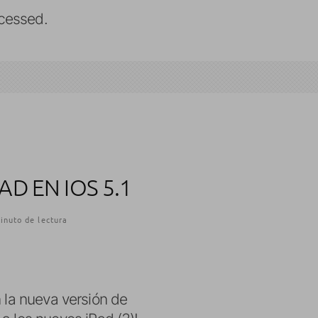
cessed.
D EN IOS 5.1
inuto de lectura
 la nueva versión de