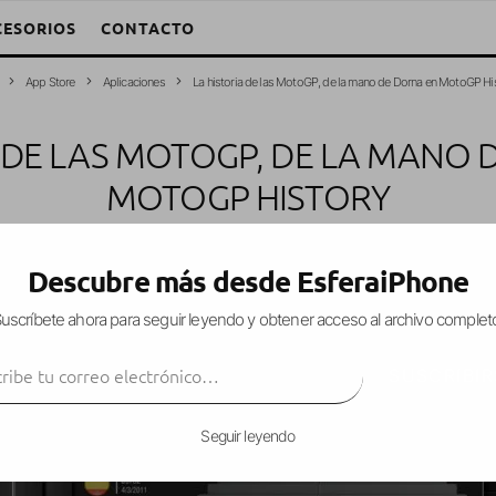
CESORIOS
CONTACTO
App Store
Aplicaciones
La historia de las MotoGP, de la mano de Dorna en MotoGP Hi
A DE LAS MOTOGP, DE LA MANO 
MOTOGP HISTORY
a
·
Aplicaciones
App Store
iPad
iPhone
iPod Touch
·
16 marzo, 2012
·
Descubre más desde EsferaiPhone
uscríbete ahora para seguir leyendo y obtener acceso al archivo complet
ibe tu correo electrónico…
Mundial de Motos abandonó las 500cc para dar p
SUSCRIBIR
rada y la mayor diferencia, motores de 4 tiempos.
Seguir leyendo