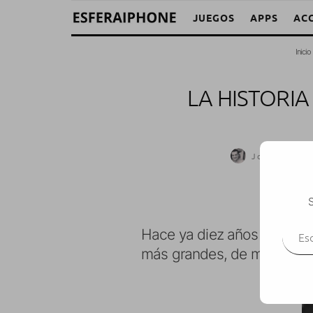
JUEGOS
APPS
AC
Inicio
LA HISTORI
Jose A. Segur
S
Escr
Hace ya diez años que el 
más grandes, de más cilind