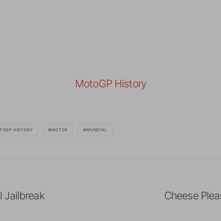
MotoGP History
TOGP HISTORY
MOTOS
MUNDIAL
 Jailbreak
Cheese Pleas