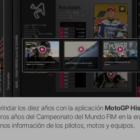
indar los diez años con la aplicación
MotoGP His
meros años del Campeonato del Mundo FIM en la er
os información de los pilotos, motos y equipos.