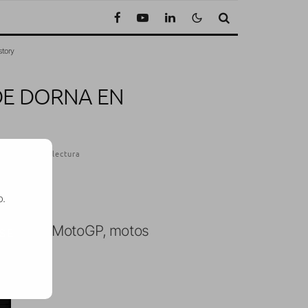
story
DE DORNA EN
1 Minuto de lectura
o.
aso a las MotoGP, motos
SE