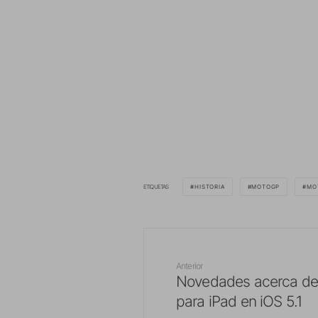
ETIQUETAS
HISTORIA
MOTOGP
MO
Anterior
Novedades acerca del
para iPad en iOS 5.1