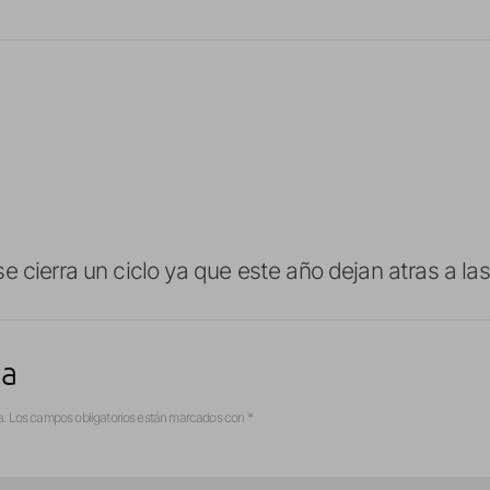
e cierra un ciclo ya que este año dejan atras a l
ta
a.
Los campos obligatorios están marcados con
*