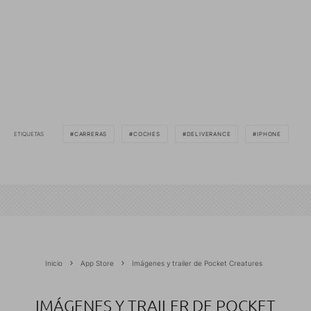
ETIQUETAS
CARRERAS
COCHES
DELIVERANCE
IPHONE
Inicio
App Store
Imágenes y trailer de Pocket Creatures
IMÁGENES Y TRAILER DE POCKET