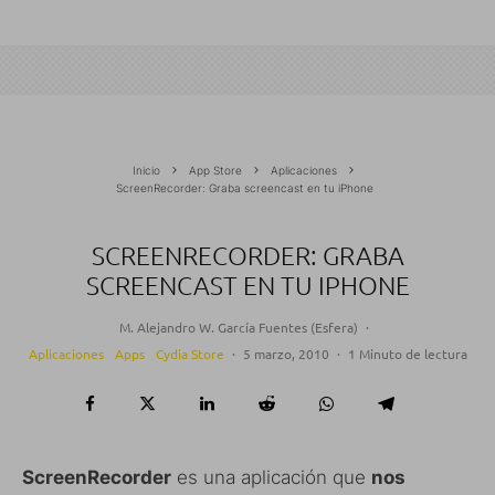
Inicio
App Store
Aplicaciones
ScreenRecorder: Graba screencast en tu iPhone
SCREENRECORDER: GRABA
SCREENCAST EN TU IPHONE
M. Alejandro W. García Fuentes (Esfera)
·
Aplicaciones
Apps
Cydia Store
·
5 marzo, 2010
·
1 Minuto de lectura
ScreenRecorder
es una aplicación que
nos