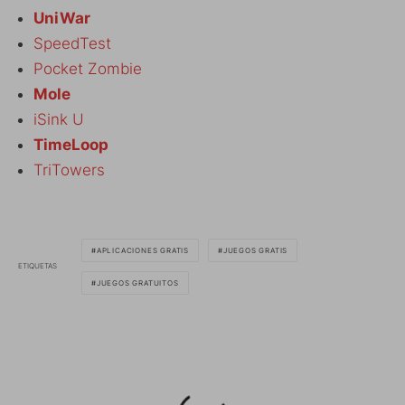
UniWar
SpeedTest
Pocket Zombie
Mole
iSink U
TimeLoop
TriTowers
APLICACIONES GRATIS
JUEGOS GRATIS
ETIQUETAS
JUEGOS GRATUITOS