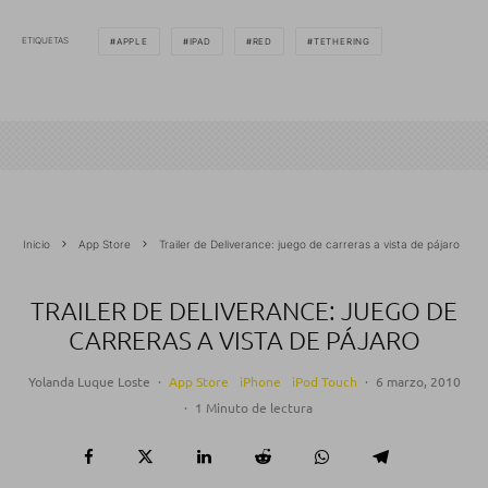
ETIQUETAS
APPLE
IPAD
RED
TETHERING
Inicio
App Store
Trailer de Deliverance: juego de carreras a vista de pájaro
TRAILER DE DELIVERANCE: JUEGO DE
CARRERAS A VISTA DE PÁJARO
Yolanda Luque Loste
·
App Store
iPhone
iPod Touch
·
6 marzo, 2010
·
1 Minuto de lectura