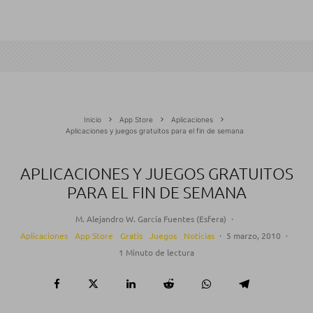
Inicio
App Store
Aplicaciones
Aplicaciones y juegos gratuitos para el fin de semana
APLICACIONES Y JUEGOS GRATUITOS
PARA EL FIN DE SEMANA
M. Alejandro W. García Fuentes (Esfera)
·
Aplicaciones
App Store
Gratis
Juegos
Noticias
·
5 marzo, 2010
·
1 Minuto de lectura