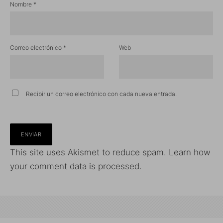
Nombre
*
Correo electrónico
*
Web
Recibir un correo electrónico con cada nueva entrada.
This site uses Akismet to reduce spam.
Learn how
your comment data is processed.