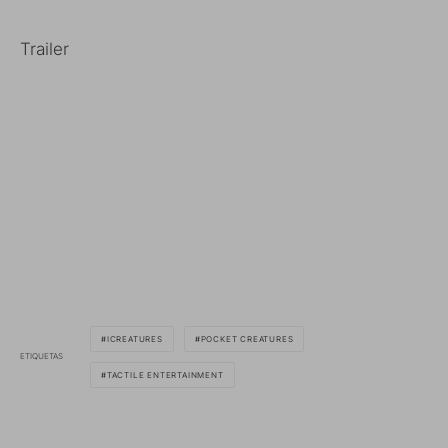
Trailer
ICREATURES
POCKET CREATURES
ETIQUETAS
TACTILE ENTERTAINMENT