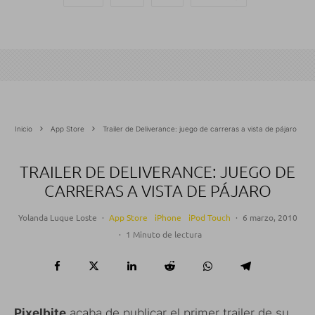
Inicio
App Store
Trailer de Deliverance: juego de carreras a vista de pájaro
TRAILER DE DELIVERANCE: JUEGO DE
CARRERAS A VISTA DE PÁJARO
Yolanda Luque Loste
·
App Store
iPhone
iPod Touch
·
6 marzo, 2010
·
1 Minuto de lectura
Pixelbite
acaba de publicar el primer trailer de su