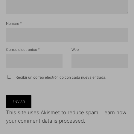
Nombre
*
Correo electrónico
*
Web
Recibir un correo electrónico con cada nueva entrada.
This site uses Akismet to reduce spam.
Learn how
your comment data is processed.