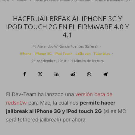
HACER JAILBREAK AL IPHONE 3G Y
IPOD TOUCH 2G EN EL FIRMWARE 4.0 Y
4.1
M. Alejandro W. García Fuentes (Esfera)
·
iPhone
iPhone 3G
iPod Touch
Jailbreak
Tutoriales
·
21 septiembre, 2010
·
1 Minuto de lectura
El Dev-Team ha lanzado una
versión beta de
redsn0w
para Mac, la cual nos
permite hacer
jailbreak al iPhone 3G y iPod touch 2G
(si es MC
será tethered jailbreak) por ahora.