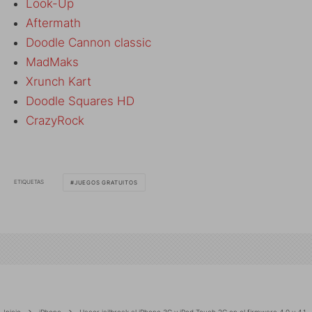
Look-Up
Aftermath
Doodle Cannon classic
MadMaks
Xrunch Kart
Doodle Squares HD
CrazyRock
ETIQUETAS
JUEGOS GRATUITOS
Inicio
iPhone
Hacer jailbreak al iPhone 3G y iPod Touch 2G en el firmware 4.0 y 4.1