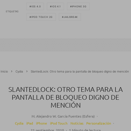
IOS 4.0
IOS 4.1
IPHONE 3G
ETIQUETAS
IPOD TOUCH 2G
JAILBREAK
Inicio
Cydia
SlantedLock: Otro tema para la pantalla de bloqueo digno de mención
SLANTEDLOCK: OTRO TEMA PARA LA
PANTALLA DE BLOQUEO DIGNO DE
MENCIÓN
M. Alejandro W. García Fuentes (Esfera)
·
Cydia
iPad
iPhone
iPod Touch
Noticias
Personalización
·
21 septiembre, 2010
·
1 Minuto de lectura