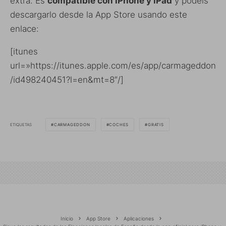
extra. Es
compatible con iPhone y iPad
y podéis
descargarlo desde la App Store usando este
enlace:
[itunes
url=»https://itunes.apple.com/es/app/carmageddon
/id498240451?l=en&mt=8″/]
ETIQUETAS
CARMAGEDDON
COCHES
GRATIS
Inicio
App Store
Aplicaciones