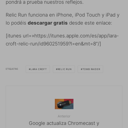
pondrá a prueba nuestros reflejos.
Relic Run funciona en iPhone, iPod Touch y iPad y
lo podéis
descargar gratis
desde este enlace:
[itunes url=»https://itunes.apple.com/es/app/lara-
croft-relic-run/id960251959?l=en&mt=8″/]
ETIQUETAS
LARA CROFT
RELIC RUN
TOMB RAIDER
Anterior
Google actualiza Chromecast y