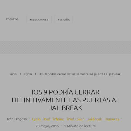
ETIQUETAS
ELECCIONES
ESPAÑA
Inicio
Cydia
iOS 9 podría cerrar definitivamente las puertas al jailbreak
IOS 9 PODRÍA CERRAR
DEFINITIVAMENTE LAS PUERTAS AL
JAILBREAK
Iván Fragoso
·
Cydia
iPad
iPhone
iPod Touch
Jailbreak
Rumores
·
23 mayo, 2015
·
1 Minuto de lectura