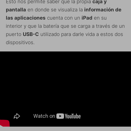
Esto nos permite saber que la propia
caja y
pantalla
en donde se visualiza la
información de
las aplicaciones
cuenta con un
iPad
en su
interior y que la batería que se carga a través de un
puerto
USB-C
utilizado para darle vida a estos dos
dispositivos.