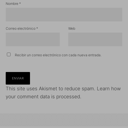
Nombre
*
Correo electrónico
*
Web
Recibir un correo electrónico con cada nueva entrada.
This site uses Akismet to reduce spam.
Learn how
your comment data is processed.