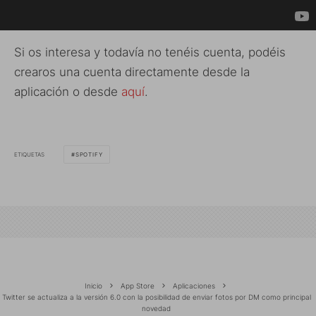
Si os interesa y todavía no tenéis cuenta, podéis
crearos una cuenta directamente desde la
aplicación o desde
aquí
.
ETIQUETAS
SPOTIFY
Inicio
App Store
Aplicaciones
Twitter se actualiza a la versión 6.0 con la posibilidad de enviar fotos por DM como principal
novedad