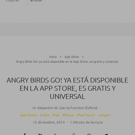
ETIQUETAS
FIVERR
Inicio
App Store
Angry Birds Go! ya está disponible en la App Store, es gratis y universal
ANGRY BIRDS GO! YA ESTÁ DISPONIBLE
EN LA APP STORE, ES GRATIS Y
UNIVERSAL
M. Alejandro W. García Fuentes (Esfera)
·
App Store
Gratis
iPad
iPhone
iPod Touch
Juegos
·
12 diciembre, 2013
·
1 Minuto de lectura