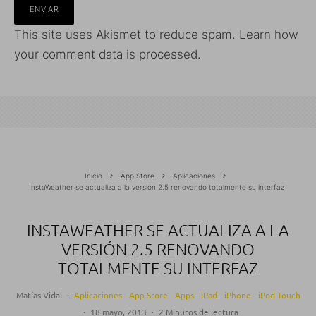
This site uses Akismet to reduce spam.
Learn how
your comment data is processed.
Inicio
App Store
Aplicaciones
InstaWeather se actualiza a la versión 2.5 renovando totalmente su interfaz
INSTAWEATHER SE ACTUALIZA A LA
VERSIÓN 2.5 RENOVANDO
TOTALMENTE SU INTERFAZ
Matías Vidal
·
Aplicaciones
App Store
Apps
iPad
iPhone
iPod Touch
·
18 mayo, 2013
·
2 Minutos de lectura