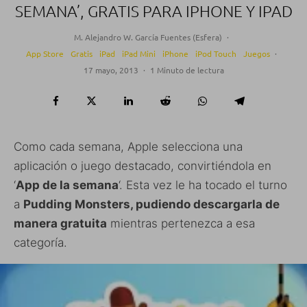
SEMANA’, GRATIS PARA IPHONE Y IPAD
M. Alejandro W. García Fuentes (Esfera)
·
App Store
Gratis
iPad
iPad Mini
iPhone
iPod Touch
Juegos
·
17 mayo, 2013
·
1 Minuto de lectura
Como cada semana, Apple selecciona una
aplicación o juego destacado, convirtiéndola en
‘
App de la semana
‘. Esta vez le ha tocado el turno
a
Pudding Monsters, pudiendo descargarla de
manera gratuita
mientras pertenezca a esa
categoría.