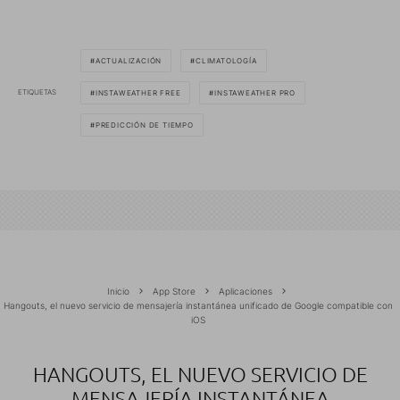
ACTUALIZACIÓN
CLIMATOLOGÍA
ETIQUETAS
INSTAWEATHER FREE
INSTAWEATHER PRO
PREDICCIÓN DE TIEMPO
Inicio
App Store
Aplicaciones
Hangouts, el nuevo servicio de mensajería instantánea unificado de Google compatible con
iOS
HANGOUTS, EL NUEVO SERVICIO DE
MENSAJERÍA INSTANTÁNEA