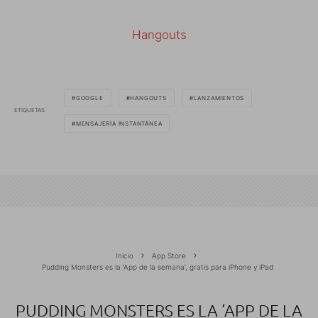
Hangouts
GOOGLE
HANGOUTS
LANZAMIENTOS
ETIQUETAS
MENSAJERÍA INSTANTÁNEA
Inicio
App Store
Pudding Monsters es la ‘App de la semana’, gratis para iPhone y iPad
PUDDING MONSTERS ES LA ‘APP DE LA