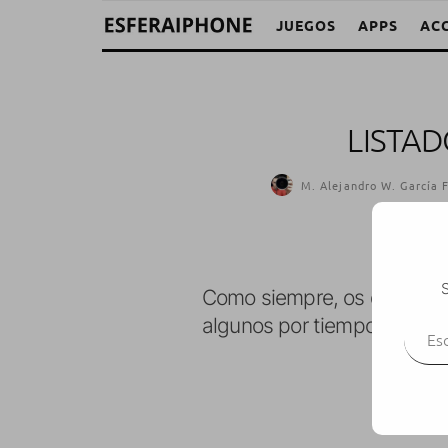
JUEGOS
APPS
AC
LISTAD
M. Alejandro W. García 
S
Como siempre, os dejamo
Escr
algunos por tiempo limitado