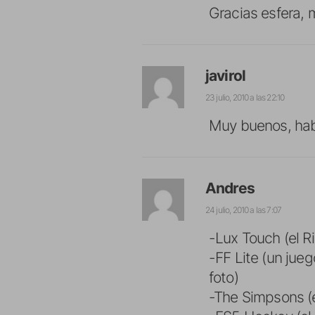
Gracias esfera, m
javirol
23 julio, 2010 a las 22:10
Muy buenos, hab
Andres
24 julio, 2010 a las 7:07
-Lux Touch (el Ri
-FF Lite (un jue
foto)
-The Simpsons (e