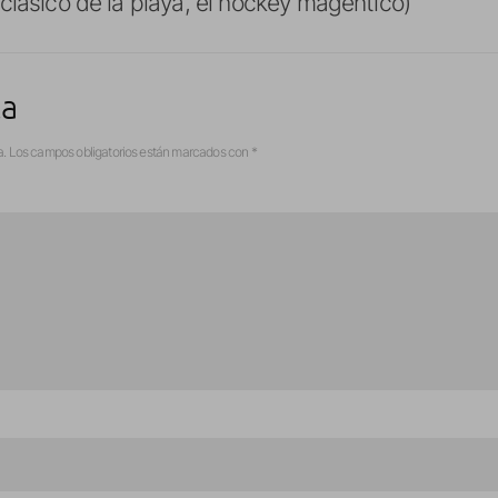
clasico de la playa, el hockey magentico)
ta
a.
Los campos obligatorios están marcados con
*