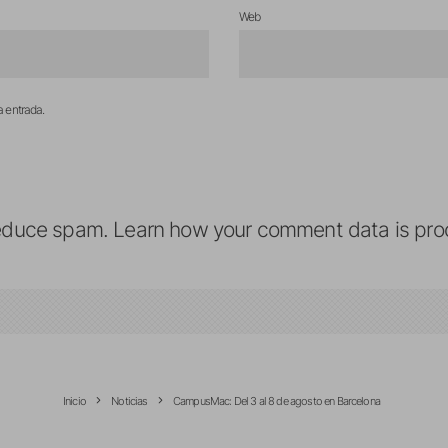
Web
a entrada.
reduce spam.
Learn how your comment data is pro
Inicio
Noticias
CampusMac: Del 3 al 8 de agosto en Barcelona