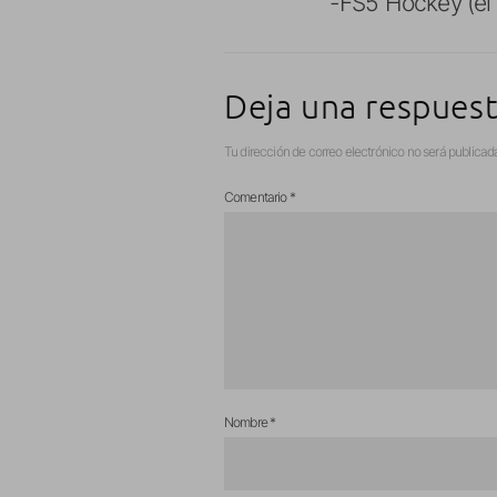
-FS5 Hockey (el 
Deja una respues
Tu dirección de correo electrónico no será publicad
Comentario
*
Nombre
*