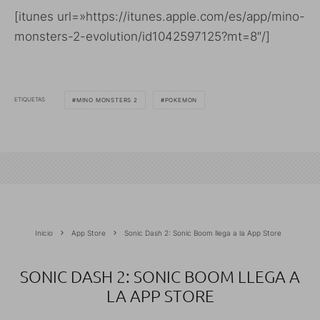
[itunes url=»https://itunes.apple.com/es/app/mino-
monsters-2-evolution/id1042597125?mt=8″/]
ETIQUETAS
MINO MONSTERS 2
POKEMON
Inicio
App Store
Sonic Dash 2: Sonic Boom llega a la App Store
SONIC DASH 2: SONIC BOOM LLEGA A
LA APP STORE