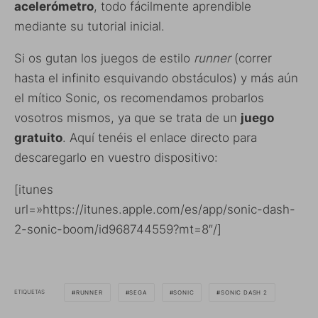
acelerómetro
, todo fácilmente aprendible
mediante su tutorial inicial.
Si os gutan los juegos de estilo
runner
(correr
hasta el infinito esquivando obstáculos) y más aún
el mítico Sonic, os recomendamos probarlos
vosotros mismos, ya que se trata de un
juego
gratuito
. Aquí tenéis el enlace directo para
descaregarlo en vuestro dispositivo:
[itunes
url=»https://itunes.apple.com/es/app/sonic-dash-
2-sonic-boom/id968744559?mt=8″/]
ETIQUETAS
RUNNER
SEGA
SONIC
SONIC DASH 2