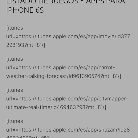
LISTADO DE JUEGOS Y APPS PARA
IPHONE 6S
[itunes
url=»https://itunes.apple.com/es/app/imovie/id377
298193?mt=8″/]
[itunes
url=»https://itunes.apple.com/es/app/carrot-
weather-talking-forecast/id961390574?mt=8″/]
[itunes
url=»https://itunes.apple.com/es/app/citymapper-
ultimate-real-time/id469463298?mt=8″/]
[itunes
url=»https://itunes.apple.com/es/app/shazam/id28