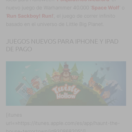
nuevo juego de Warhammer 40.000 ‘
Space Wolf
‘ o
‘
Run Sackboy! Run!
‘, el juego de correr infinito
basado en el universo de Little Big Planet.
JUEGOS NUEVOS PARA IPHONE Y IPAD
DE PAGO
[itunes
url=»https://itunes.apple.com/es/app/haunt-the-
house-terrortown/id930868205″/]