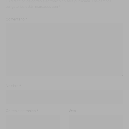
Tu dirección de correo electrónico no será publicada.
Los campos
obligatorios están marcados con
*
Comentario
*
Nombre
*
Correo electrónico
*
Web