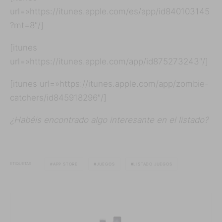
url=»https://itunes.apple.com/es/app/id840103145
?mt=8″/]
[itunes
url=»https://itunes.apple.com/app/id875273243″/]
[itunes url=»https://itunes.apple.com/app/zombie-
catchers/id845918296″/]
¿Habéis encontrado algo interesante en el listado?
ETIQUETAS
APP STORE
JUEGOS
LISTADO JUEGOS