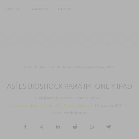
ETIQUETAS
ANUNCIOS
IPHONE
Inicio
App Store
Así es Bioshock para iPhone y iPad
ASÍ ES BIOSHOCK PARA IPHONE Y IPAD
M. Alejandro W. García Fuentes (Esfera)
·
App Store
iPad
iPhone
iPod Touch
Juegos
·
28 octubre, 2014
·
2 Minutos de lectura