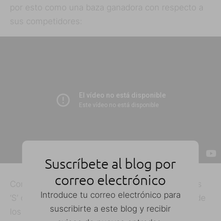
por esto como una baza ganadora con respecto a
sus competidores:
Suscríbete al blog por
correo electrónico
Con el siguiente modelo empezaban las famosas
Introduce tu correo electrónico para
‘S’ que han caracterizado a revisiones menores de
suscribirte a este blog y recibir
los iPhone y los anuncios de 3GS querían dejar