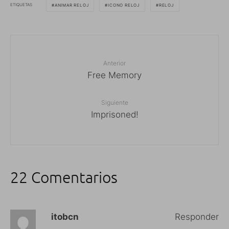
ETIQUETAS
ANIMAR RELOJ
ICONO RELOJ
RELOJ
Anterior
Free Memory
Siguiente
Imprisoned!
22 Comentarios
itobcn
Responder