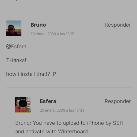
Bruno
Responder
20 enero, 2009 a las 13:15
@Esfera
THanks!!
how i install that!? :P
Esfera
Responder
20 enero, 2009 a las 13:39
Bruno: You have to upload to iPhone by SSH
and activate with Winterboard.