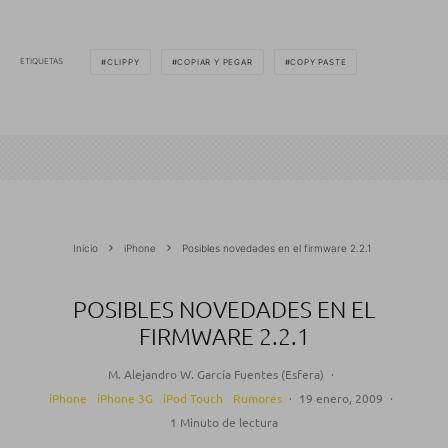
ETIQUETAS
CLIPPY
COPIAR Y PEGAR
COPY PASTE
Inicio
iPhone
Posibles novedades en el firmware 2.2.1
POSIBLES NOVEDADES EN EL
FIRMWARE 2.2.1
M. Alejandro W. García Fuentes (Esfera)
·
iPhone
iPhone 3G
iPod Touch
Rumores
·
19 enero, 2009
·
1 Minuto de lectura