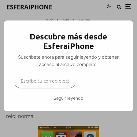
Inicio
Cydia
LiveTime
Descubre más desde
LIVETIME
EsferaiPhone
M. Alejandro W. García Fuentes (Esfera)
·
Suscríbete ahora para seguir leyendo y obtener
Cydia
iPhone
iPhone 3G
iPod Touch
Personalización
·
acceso al archivo completo.
20 enero, 2009
·
1 Minuto de lectura
Escribe tu correo electrónico…
SUSCRIBIRSE
Seguir leyendo
LiveTime
es una modificación que «anima» el
icono de «Reloj» del dashboard, como si fuera un
reloj normal.