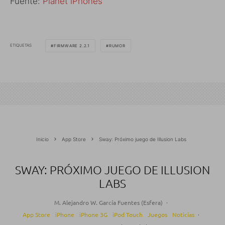
Fuente:
Planet iPhones
ETIQUETAS
FIRMWARE 2.2.1
RUMOR
Inicio
App Store
Sway: Próximo juego de Illusion Labs
SWAY: PRÓXIMO JUEGO DE ILLUSION
LABS
M. Alejandro W. García Fuentes (Esfera)
·
App Store
iPhone
iPhone 3G
iPod Touch
Juegos
Noticias
·