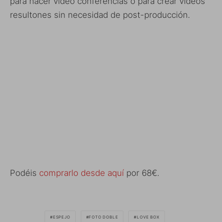
para hacer video conferencias o para crear vídeos
resultones sin necesidad de post-producción.
Podéis
comprarlo desde aquí
por 68€.
ESPEJO
FOTO DOBLE
LOVE BOX