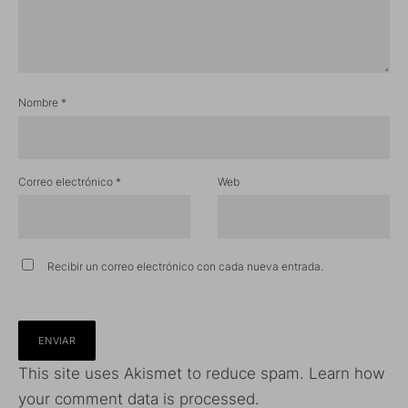
Nombre
*
Correo electrónico
*
Web
Recibir un correo electrónico con cada nueva entrada.
This site uses Akismet to reduce spam.
Learn how
your comment data is processed.